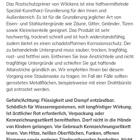
Das Rostschutzprimer von Wilckens ist eine haftvermittelnde
Spezial-Kunstharz-Grundierung für den Innen und
Außenbereich. Es ist für die Grundierung jeglicher Art von
Eisen- und Stahluntergründe wie Zäune, Gitter, Geländer, Türen
sowie Kleineisenteile geeignet. Das Produkt ist sehr
hochwertig, trocknet schnell und ist hoch widerstandsfähig,
zudem bietet es einen schadstoffarmen Korrosionsschutz. Der
zu behandelnde Untergrund muss sauber, trocken, tragfähig,
rost- und fettfrei sein. Entfernen Sie lose Anstrichteile und nicht
tragfähige Untergründe und schleifen Sie gut haftende
Altanstriche gründlich an. Wir empfehlen Ihnen bei diesem
Vorgang eine Staubmaske zu tragen. Im Fall der Fälle sollten
gerosteten Metallflächen, beispielsweise mit einer Drahtbürste
gut entrostet werden.
Gefahr/Achtung: Flüssigkeit und Dampf entzündbar.
Schädlich für Wasserorganismen, mit langfristiger Wirkung.
Ist ärztlicher Rat erforderlich, Verpackung oder
Kennzeichnungsetikett bereithalten. Darf nicht in die Hände
von Kindern gelangen. Vor Gebrauch Kennzeichnungsetikett
lesen. Von Hitze, heißen Oberflächen, Funken, offenen
Flammen sowie anderen Zündquellenarten fernhalten. Nicht