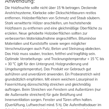
Anwendung:
Die Holzfeuchte sollte nicht über 15 % betragen. Deckende
Anstrichsysteme, Klarlacke oder Dickschichtlasuren restlos
entfernen. Holzoberflächen von Schmutz und Staub säubern.
Stark verwitterte Hölzer anschleifen, um hochstehende
Holzfasern zu entfernen und eine gleichmäßige Oberfläche zu
erzielen. Neue gehobelte Holzoberflächen sollten zur
verbesserten Materialaufnahme angeschliffen. Bituminöse
Materialien und Kunststoffe sowie wegen möglicher
Verschmutzungen auch Putz, Beton und Steinzeug abdecken.
Das Holz muss sauber, trocken, fettfrei und tragfähig sein.
Optimale Verarbeitungs- und Trocknungstemperatur + 15 °C bis
+ 30 °C (gilt für den Untergrund, Holzgrundierung und
Umgebungstemperatur). Das Produkt vor Gebrauch gut
aufrühren und unverdünnt anwenden. Ein Probeanstrich wird
grundsätzlich empfohlen. Mit einem weichem Lasurpinsel in
Faserrichtung dünnschichtig streichen und gleichmäßig
auftragen. Beim Streichen von Fenstern und Außentüren (nur
die Außenseite streichen!) für gute Belüftung und
Innenventilation sorgen. Fenster und Türen offen halten.
(Querlüftung, Luftwechsel mind. 5 h). Die Aufenthaltsdauer im