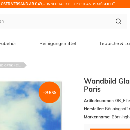
**
OSER VERSAND AB € 49,-- 
 INNERHALB DEUTSCHLANDS MÖGLICH
zubehör
Reinigungsmittel
Teppiche & Lä
D OPTIK 45X...
Wandbild Glas
Paris
-86%
Artikelnummer:
GB_Eife
Hersteller:
Bönninghoff
Markenname:
Bönningh