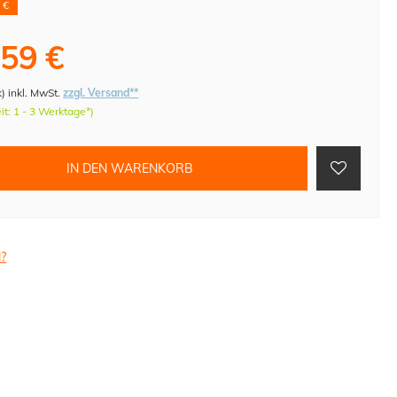
 €
,59 €
k
)
inkl. MwSt.
zzgl. Versand**
eit: 1 - 3 Werktage*)
IN DEN WARENKORB
l?