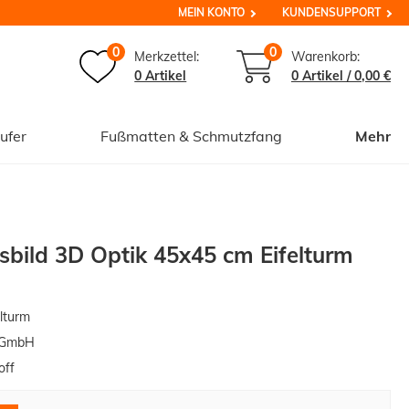
MEIN KONTO
KUNDENSUPPORT
0
0
Merkzettel:
Warenkorb:
0 Artikel
0
Artikel /
0,00 €
ufer
Fußmatten & Schmutzfang
Mehr
bild 3D Optik 45x45 cm Eifelturm
lturm
 GmbH
off