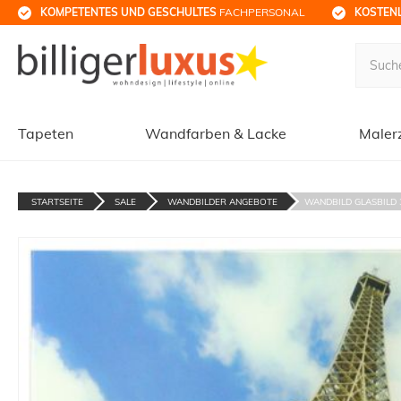
KOMPETENTES UND GESCHULTES
 FACHPERSONAL
KOSTENL
Tapeten
Wandfarben & Lacke
Maler
STARTSEITE
SALE
WANDBILDER ANGEBOTE
WANDBILD GLASBILD 3