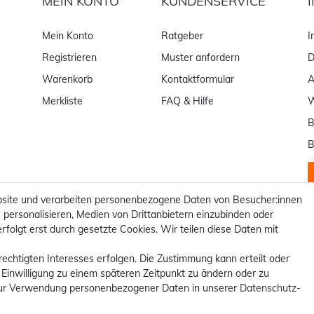
MEIN KONTO
KUNDENSERVICE
Mein Konto
Ratgeber
I
Registrieren
Muster anfordern
D
Warenkorb
Kontaktformular
Merkliste
FAQ & Hilfe
W
B
B
site und verarbeiten personenbezogene Daten von Besucher:innen
 personalisieren, Medien von Drittanbietern einzubinden oder
rfolgt erst durch gesetzte Cookies. Wir teilen diese Daten mit
rechtigten Interesses erfolgen. Die Zustimmung kann erteilt oder
 Einwilligung zu einem späteren Zeitpunkt zu ändern oder zu
ur Verwendung personenbezogener Daten in unserer
Daten­schutz­