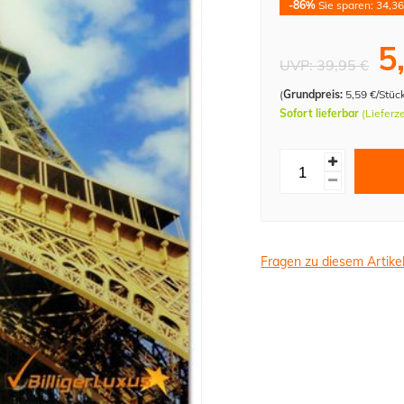
-86%
Sie sparen: 34,36
5
UVP:
39,95 €
(
Grundpreis:
5,59 €/Stüc
Sofort lieferbar
(Lieferz
Fragen zu diesem Artike