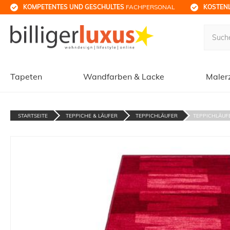
KOMPETENTES UND GESCHULTES
 FACHPERSONAL
KOSTENL
Tapeten
Wandfarben & Lacke
Maler
STARTSEITE
TEPPICHE & LÄUFER
TEPPICHLÄUFER
TEPPICHLÄUFE