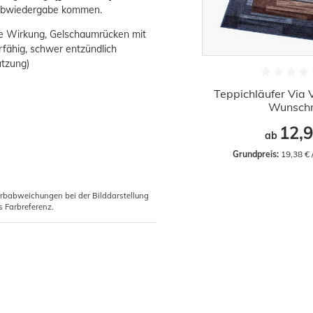
Farbwiedergabe kommen.
de Wirkung, Gelschaumrücken mit
fähig, schwer entzündlich
utzung)
Teppichläufer Via 
Wunsch
12,9
ab
Grundpreis:
 19,38 €
arbabweichungen bei der Bilddarstellung
s Farbreferenz.