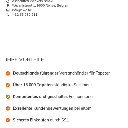
Associated Weavers NV/SA
Weverijstraat 1, 9600 Ronse, Belgien
info@awe.be
+ 32 55 230 211
IHRE VORTEILE
Deutschlands führender
 Versandhändler für Tapeten
Über 15.000 Tapeten
 ständig im Sortiment
Kompetentes und geschultes
 Fachpersonal
Exzellente Kundenbewertungen
 bei eKomi
Sicheres Einkaufen
 durch SSL