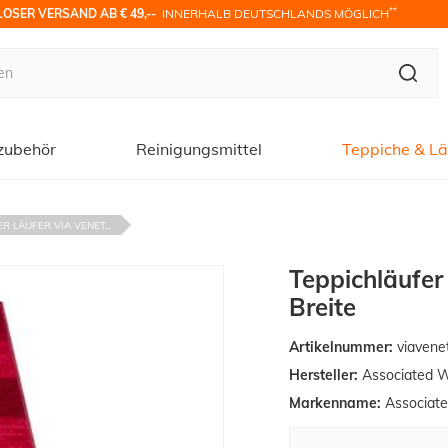
**
OSER VERSAND AB € 49,-- 
 INNERHALB DEUTSCHLANDS MÖGLICH
zubehör
Reinigungsmittel
Teppiche & Lä
R LÄUFER VIA VENET...
Teppichläufer
Breite
Artikelnummer:
viavene
Hersteller:
Associated 
Markenname:
Associat