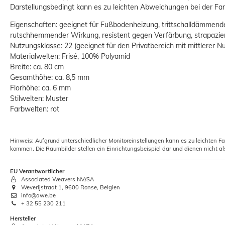
Darstellungsbedingt kann es zu leichten Abweichungen bei der 
Eigenschaften: geeignet für Fußbodenheizung, trittschalldämmen
rutschhemmender Wirkung, resistent gegen Verfärbung, strapazier
Nutzungsklasse: 22 (geeignet für den Privatbereich mit mittlerer N
Materialwelten: Frisé, 100% Polyamid
Breite: ca. 80 cm
Gesamthöhe: ca. 8,5 mm
Florhöhe: ca. 6 mm
Stilwelten: Muster
Farbwelten: rot
Hinweis: Aufgrund unterschiedlicher Monitoreinstellungen kann es zu leichten F
kommen. Die Raumbilder stellen ein Einrichtungsbeispiel dar und dienen nicht al
EU Verantwortlicher
Associated Weavers NV/SA
Weverijstraat 1, 9600 Ronse, Belgien
info@awe.be
+ 32 55 230 211
Hersteller