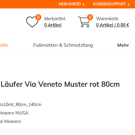
MEIN KONTO
KUNDENSUPPORT
0
0
Merkzettel:
Warenkorb:
0 Artikel
0
Artikel /
0,00 €
ufer
Fußmatten & Schmutzfang
Mehr
 Läufer Via Veneto Muster rot 80cm
to10rot_80cm_140cm
Weavers NV/SA
ed Weavers