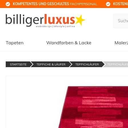
KOMPETENTES UND GESCHULTES
 FACHPERSONAL
KOSTENL
Tapeten
Wandfarben & Lacke
Maler
STARTSEITE
TEPPICHE & LÄUFER
TEPPICHLÄUFER
TEPPICHLÄUFE