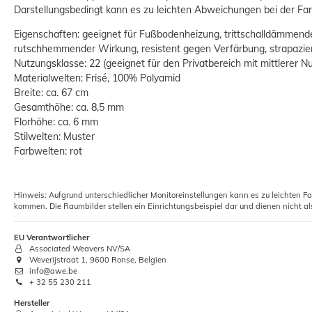
Darstellungsbedingt kann es zu leichten Abweichungen bei der 
Eigenschaften: geeignet für Fußbodenheizung, trittschalldämmen
rutschhemmender Wirkung, resistent gegen Verfärbung, strapazier
Nutzungsklasse: 22 (geeignet für den Privatbereich mit mittlerer N
Materialwelten: Frisé, 100% Polyamid
Breite: ca. 67 cm
Gesamthöhe: ca. 8,5 mm
Florhöhe: ca. 6 mm
Stilwelten: Muster
Farbwelten: rot
Hinweis: Aufgrund unterschiedlicher Monitoreinstellungen kann es zu leichten F
kommen. Die Raumbilder stellen ein Einrichtungsbeispiel dar und dienen nicht al
EU Verantwortlicher
Associated Weavers NV/SA
Weverijstraat 1, 9600 Ronse, Belgien
info@awe.be
+ 32 55 230 211
Hersteller