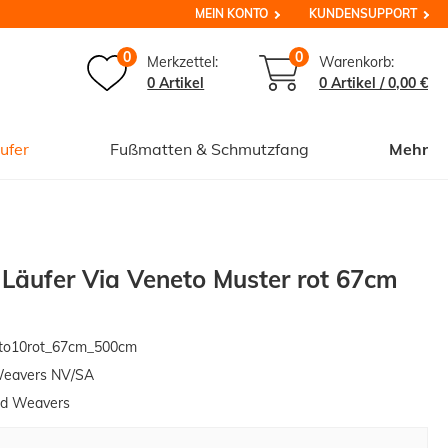
MEIN KONTO
KUNDENSUPPORT
0
0
Merkzettel:
Warenkorb:
0 Artikel
0
Artikel /
0,00 €
ufer
Fußmatten & Schmutzfang
Mehr
 Läufer Via Veneto Muster rot 67cm
to10rot_67cm_500cm
Weavers NV/SA
ed Weavers