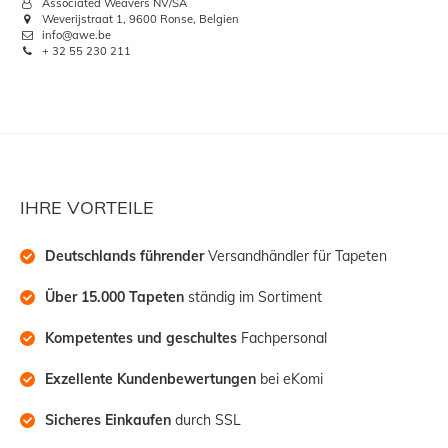
Associated Weavers NV/SA
Weverijstraat 1, 9600 Ronse, Belgien
info@awe.be
+ 32 55 230 211
IHRE VORTEILE
Deutschlands führender
 Versandhändler für Tapeten
Über 15.000 Tapeten
 ständig im Sortiment
Kompetentes und geschultes
 Fachpersonal
Exzellente Kundenbewertungen
 bei eKomi
Sicheres Einkaufen
 durch SSL