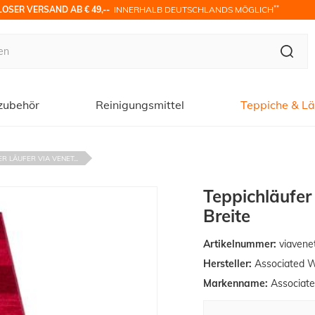
**
OSER VERSAND AB € 49,-- 
 INNERHALB DEUTSCHLANDS MÖGLICH
zubehör
Reinigungsmittel
Teppiche & Lä
R LÄUFER VIA VENET...
Teppichläufer
Breite
Artikelnummer:
viavene
Hersteller:
Associated 
Markenname:
Associat