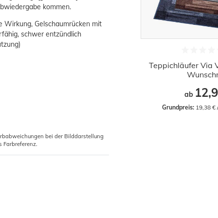
Farbwiedergabe kommen.
de Wirkung, Gelschaumrücken mit
fähig, schwer entzündlich
utzung)
Teppichläufer Via 
Wunsch
12,9
ab
Grundpreis:
 19,38 €
arbabweichungen bei der Bilddarstellung
s Farbreferenz.