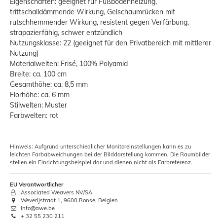
Eigenschaften: geeignet für Fußbodenheizung,
trittschalldämmende Wirkung, Gelschaumrücken mit
rutschhemmender Wirkung, resistent gegen Verfärbung,
strapazierfähig, schwer entzündlich
Nutzungsklasse: 22 (geeignet für den Privatbereich mit mittlerer
Nutzung)
Materialwelten: Frisé, 100% Polyamid
Breite: ca. 100 cm
Gesamthöhe: ca. 8,5 mm
Florhöhe: ca. 6 mm
Stilwelten: Muster
Farbwelten: rot
Hinweis: Aufgrund unterschiedlicher Monitoreinstellungen kann es zu
leichten Farbabweichungen bei der Bilddarstellung kommen. Die Raumbilder
stellen ein Einrichtungsbeispiel dar und dienen nicht als Farbreferenz.
EU Verantwortlicher
Associated Weavers NV/SA
Weverijstraat 1, 9600 Ronse, Belgien
info@awe.be
+ 32 55 230 211