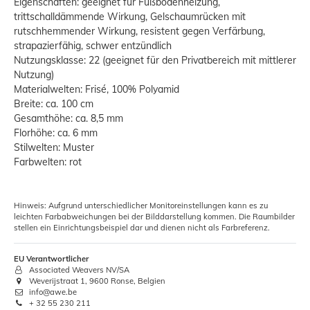
Eigenschaften: geeignet für Fußbodenheizung,
trittschalldämmende Wirkung, Gelschaumrücken mit
rutschhemmender Wirkung, resistent gegen Verfärbung,
strapazierfähig, schwer entzündlich
Nutzungsklasse: 22 (geeignet für den Privatbereich mit mittlerer
Nutzung)
Materialwelten: Frisé, 100% Polyamid
Breite: ca. 100 cm
Gesamthöhe: ca. 8,5 mm
Florhöhe: ca. 6 mm
Stilwelten: Muster
Farbwelten: rot
Hinweis: Aufgrund unterschiedlicher Monitoreinstellungen kann es zu
leichten Farbabweichungen bei der Bilddarstellung kommen. Die Raumbilder
stellen ein Einrichtungsbeispiel dar und dienen nicht als Farbreferenz.
EU Verantwortlicher
Associated Weavers NV/SA
Weverijstraat 1, 9600 Ronse, Belgien
info@awe.be
+ 32 55 230 211