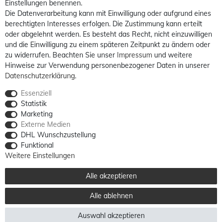
Einstellungen benennen.
Die Datenverarbeitung kann mit Einwilligung oder aufgrund eines
berechtigten Interesses erfolgen. Die Zustimmung kann erteilt
oder abgelehnt werden. Es besteht das Recht, nicht einzuwilligen
und die Einwilligung zu einem späteren Zeitpunkt zu ändern oder
zu widerrufen. Beachten Sie unser
Impressum
und weitere
Hinweise zur Verwendung personenbezogener Daten in unserer
Daten­schutz­erklärung
.
Essenziell
Statistik
Marketing
Externe Medien
DHL Wunschzustellung
Funktional
Weitere Einstellungen
Alle akzeptieren
Alle ablehnen
Auswahl akzeptieren
Alle Preise sind inkl. MwSt. / **Kostenloser Versand innerhalb Deutschlands möglich.