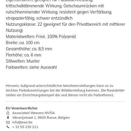
trittschalldämmende Wirkung, Gelschaumrücken mit
rutschhemmender Wirkung, resistent gegen Verfärbung,
strapazierfähig, schwer entzündlich
Nutzungsklasse: 22 (geeignet für den Privatbereich mit mittlerer
Nutzung)
Materialwelten: Frisé, 100% Polyamid
Breite: ca. 100 cm
Gesamthöhe: ca. 8,5 mm
Florhöhe: ca. 6 mm
Stilwelten: Muster
Farbwelten: siehe Auswahl
Hinweis: Aufgrund unterschiedlicher Monitoreinstellungen kann es zu
leichten Farbabweichungen bei der Bilddarstellung kommen. Die Raumbilder
stellen ein Einrichtungsbeispiel dar und dienen nicht als Farbreferenz.
EU Verantwortlicher
Associated Weavers NV/SA
Weverijstraat 1, 9600 Ronse, Belgien
info@awe.be
+ 32 55 230 211