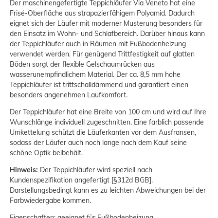
Der maschinengefertigte Teppichläufer Via Veneto hat eine
Frisé-Oberfläche aus strapazierfähigem Polyamid. Dadurch
eignet sich der Läufer mit moderner Musterung besonders für
den Einsatz im Wohn- und Schlafbereich. Darüber hinaus kann
der Teppichläufer auch in Räumen mit Fußbodenheizung
verwendet werden. Für genügend Trittfestigkeit auf glatten
Böden sorgt der flexible Gelschaumrücken aus
wasserunempfindlichem Material. Der ca. 8,5 mm hohe
Teppichläufer ist trittschalldämmend und garantiert einen
besonders angenehmen Laufkomfort.
Der Teppichläufer hat eine Breite von 100 cm und wird auf Ihre
Wunschlänge individuell zugeschnitten. Eine farblich passende
Umkettelung schützt die Läuferkanten vor dem Ausfransen,
sodass der Läufer auch noch lange nach dem Kauf seine
schöne Optik beibehält.
Hinweis:
Der Teppichläufer wird speziell nach
Kundenspezifikation angefertigt [§312d BGB].
Darstellungsbedingt kann es zu leichten Abweichungen bei der
Farbwiedergabe kommen.
Eigenschaften: geeignet für Fußbodenheizung,