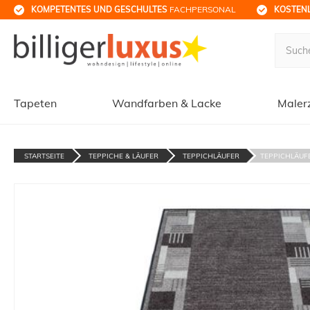
KOMPETENTES UND GESCHULTES
 FACHPERSONAL
KOSTENL
Tapeten
Wandfarben & Lacke
Maler
STARTSEITE
TEPPICHE & LÄUFER
TEPPICHLÄUFER
TEPPICHLÄUFE