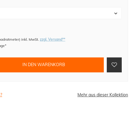
uadratmeter
)
inkl. MwSt.
zzgl. Versand**
age*
IN DEN WARENKORB
l?
Mehr aus dieser Kollektion