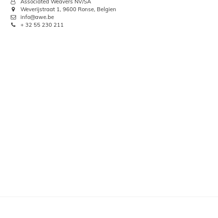
Associated Weavers NV/SA
Weverijstraat 1, 9600 Ronse, Belgien
info@awe.be
+ 32 55 230 211