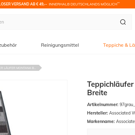
**
OSER VERSAND AB € 49,-- 
 INNERHALB DEUTSCHLANDS MÖGLICH
zubehör
Reinigungsmittel
Teppiche & Lä
R LÄUFER MONTANA B...
Teppichläufe
Breite
Artikelnummer:
97grau_
Hersteller:
Associated 
Markenname:
Associat