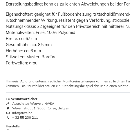
Darstellungsbedingt kann es zu leichten Abweichungen bei der 
Eigenschaften: geeignet für Fußbodenheizung, trittschalldämmen
rutschhemmender Wirkung, resistent gegen Verfärbung, strapazier
Nutzungsklasse: 22 (geeignet für den Privatbereich mit mittlerer N
Materialwelten: Frisé, 100% Polyamid
Breite: ca. 67 cm
Gesamthöhe: ca. 8,5 mm
Florhöhe: ca. 6 mm
Stilwelten: Muster, Bordüre
Farbwelten: grau
Hinweis: Aufgrund unterschiedlicher Monitoreinstellungen kann es zu leichten F
kommen. Die Raumbilder stellen ein Einrichtungsbeispiel dar und dienen nicht al
EU Verantwortlicher
Associated Weavers NV/SA
Weverijstraat 1, 9600 Ronse, Belgien
info@awe.be
+ 32 55 230 211
Hersteller