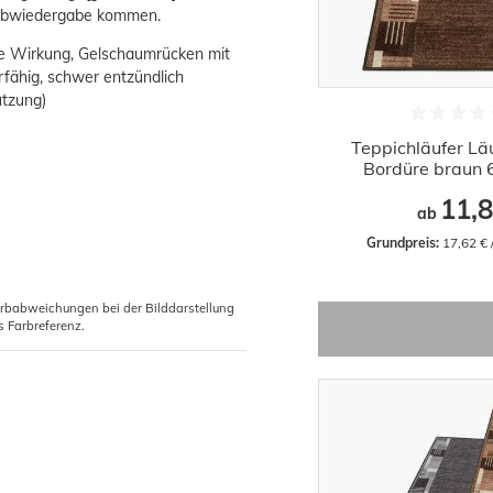
Farbwiedergabe kommen.
de Wirkung, Gelschaumrücken mit
fähig, schwer entzündlich
utzung)
Teppichläufer Lä
Bordüre braun 
11,8
ab
Grundpreis:
 17,62 €
arbabweichungen bei der Bilddarstellung
s Farbreferenz.