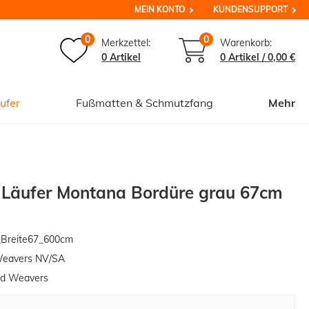
MEIN KONTO
KUNDENSUPPORT
0
0
Merkzettel:
Warenkorb:
0 Artikel
0
Artikel /
0,00 €
ufer
Fußmatten & Schmutzfang
Mehr
r Läufer Montana Bordüre grau 67cm
Breite67_600cm
Weavers NV/SA
ed Weavers