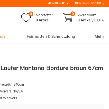
MEIN KONTO
KUNDENSUPPORT
0
0
Merkzettel:
Warenkorb:
0 Artikel
0
Artikel /
0,00 €
ufer
Fußmatten & Schmutzfang
Mehr
r Läufer Montana Bordüre braun 67cm
reite67_340cm
Weavers NV/SA
ed Weavers