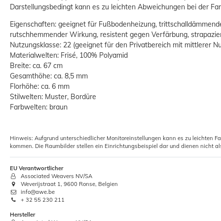
Darstellungsbedingt kann es zu leichten Abweichungen bei der 
Eigenschaften: geeignet für Fußbodenheizung, trittschalldämmen
rutschhemmender Wirkung, resistent gegen Verfärbung, strapazier
Nutzungsklasse: 22 (geeignet für den Privatbereich mit mittlerer N
Materialwelten: Frisé, 100% Polyamid
Breite: ca. 67 cm
Gesamthöhe: ca. 8,5 mm
Florhöhe: ca. 6 mm
Stilwelten: Muster, Bordüre
Farbwelten: braun
Hinweis: Aufgrund unterschiedlicher Monitoreinstellungen kann es zu leichten F
kommen. Die Raumbilder stellen ein Einrichtungsbeispiel dar und dienen nicht al
EU Verantwortlicher
Associated Weavers NV/SA
Weverijstraat 1, 9600 Ronse, Belgien
info@awe.be
+ 32 55 230 211
Hersteller