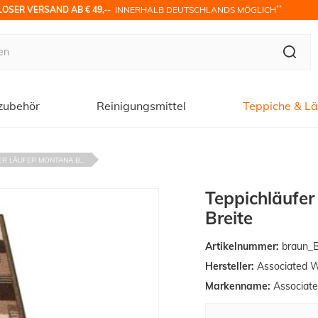
**
OSER VERSAND AB € 49,-- 
 INNERHALB DEUTSCHLANDS MÖGLICH
zubehör
Reinigungsmittel
Teppiche & Lä
R LÄUFER MONTANA B...
Teppichläufe
Breite
Artikelnummer:
braun_B
Hersteller:
Associated 
Markenname:
Associat