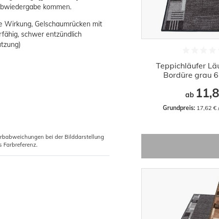
Farbwiedergabe kommen.
de Wirkung, Gelschaumrücken mit
fähig, schwer entzündlich
utzung)
Teppichläufer Lä
Bordüre grau 6
11,8
ab
Grundpreis:
 17,62 €
arbabweichungen bei der Bilddarstellung
s Farbreferenz.