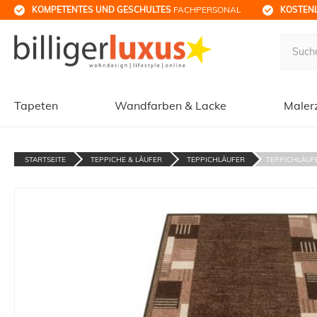
KOMPETENTES UND GESCHULTES
 FACHPERSONAL
KOSTENL
Tapeten
Wandfarben & Lacke
Maler
STARTSEITE
TEPPICHE & LÄUFER
TEPPICHLÄUFER
TEPPICHLÄUFE