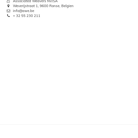
Associated Weavers NV/SA
Weverijstraat 1, 9600 Ronse, Belgien
info@awe.be
+ 32 55 230 211