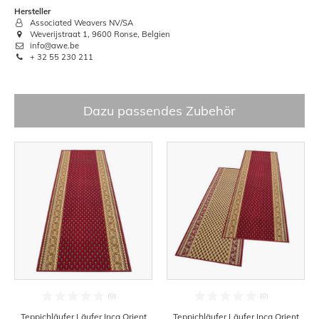
Hersteller
Associated Weavers NV/SA
Weverijstraat 1, 9600 Ronse, Belgien
info@awe.be
+ 32 55 230 211
Dazu passendes Zubehör
Teppichläufer Läufer Inca Orient
Teppichläufer Läufer Inca Orient