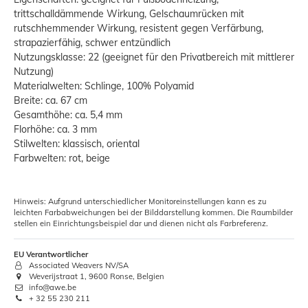
trittschalldämmende Wirkung, Gelschaumrücken mit
rutschhemmender Wirkung, resistent gegen Verfärbung,
strapazierfähig, schwer entzündlich
Nutzungsklasse: 22 (geeignet für den Privatbereich mit mittlerer
Nutzung)
Materialwelten: Schlinge, 100% Polyamid
Breite: ca. 67 cm
Gesamthöhe: ca. 5,4 mm
Florhöhe: ca. 3 mm
Stilwelten: klassisch, oriental
Farbwelten: rot, beige
Hinweis: Aufgrund unterschiedlicher Monitoreinstellungen kann es zu
leichten Farbabweichungen bei der Bilddarstellung kommen. Die Raumbilder
stellen ein Einrichtungsbeispiel dar und dienen nicht als Farbreferenz.
EU Verantwortlicher
Associated Weavers NV/SA
Weverijstraat 1, 9600 Ronse, Belgien
info@awe.be
+ 32 55 230 211