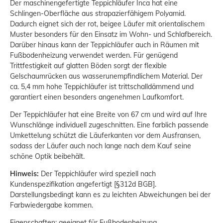
Der maschinengefertigte Teppichläufer Inca hat eine
Schlingen-Oberfläche aus strapazierfähigem Polyamid.
Dadurch eignet sich der rot, beigee Läufer mit orientalischem
Muster besonders für den Einsatz im Wohn- und Schlafbereich.
Darüber hinaus kann der Teppichläufer auch in Räumen mit
Fußbodenheizung verwendet werden. Für genügend
Trittfestigkeit auf glatten Böden sorgt der flexible
Gelschaumrücken aus wasserunempfindlichem Material. Der
ca. 5,4 mm hohe Teppichläufer ist trittschalldämmend und
garantiert einen besonders angenehmen Laufkomfort.
Der Teppichläufer hat eine Breite von 67 cm und wird auf Ihre
Wunschlänge individuell zugeschnitten. Eine farblich passende
Umkettelung schützt die Läuferkanten vor dem Ausfransen,
sodass der Läufer auch noch lange nach dem Kauf seine
schöne Optik beibehält.
Hinweis:
Der Teppichläufer wird speziell nach
Kundenspezifikation angefertigt [§312d BGB].
Darstellungsbedingt kann es zu leichten Abweichungen bei der
Farbwiedergabe kommen.
Eigenschaften: geeignet für Fußbodenheizung,