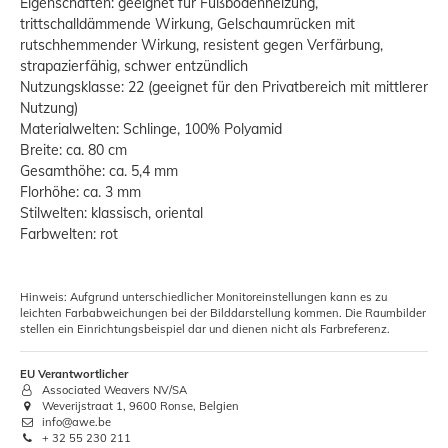
Eigenschaften: geeignet für Fußbodenheizung,
trittschalldämmende Wirkung, Gelschaumrücken mit
rutschhemmender Wirkung, resistent gegen Verfärbung,
strapazierfähig, schwer entzündlich
Nutzungsklasse: 22 (geeignet für den Privatbereich mit mittlerer
Nutzung)
Materialwelten: Schlinge, 100% Polyamid
Breite: ca. 80 cm
Gesamthöhe: ca. 5,4 mm
Florhöhe: ca. 3 mm
Stilwelten: klassisch, oriental
Farbwelten: rot
Hinweis: Aufgrund unterschiedlicher Monitoreinstellungen kann es zu
leichten Farbabweichungen bei der Bilddarstellung kommen. Die Raumbilder
stellen ein Einrichtungsbeispiel dar und dienen nicht als Farbreferenz.
EU Verantwortlicher
Associated Weavers NV/SA
Weverijstraat 1, 9600 Ronse, Belgien
info@awe.be
+ 32 55 230 211