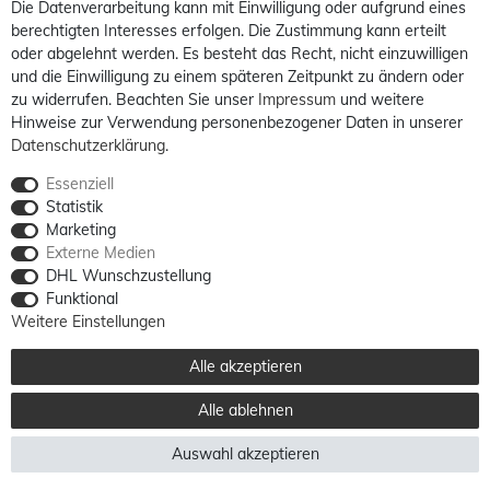
Die Datenverarbeitung kann mit Einwilligung oder aufgrund eines
berechtigten Interesses erfolgen. Die Zustimmung kann erteilt
oder abgelehnt werden. Es besteht das Recht, nicht einzuwilligen
und die Einwilligung zu einem späteren Zeitpunkt zu ändern oder
zu widerrufen. Beachten Sie unser
Impressum
und weitere
Hinweise zur Verwendung personenbezogener Daten in unserer
Daten­schutz­erklärung
.
Essenziell
Statistik
Marketing
Externe Medien
DHL Wunschzustellung
Funktional
Weitere Einstellungen
Alle akzeptieren
Alle ablehnen
Auswahl akzeptieren
Alle Preise sind inkl. MwSt. / **Kostenloser Versand innerhalb Deutschlands möglich.
Versandkosten in andere Länder finden Sie
hier
© 2012 - 2026 billigerluxus.de / powered by
createyourtemplate