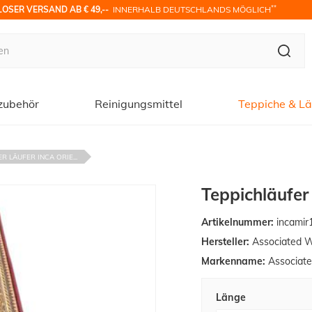
**
OSER VERSAND AB € 49,-- 
 INNERHALB DEUTSCHLANDS MÖGLICH
zubehör
Reinigungsmittel
Teppiche & Lä
R LÄUFER INCA ORIE...
Teppichläufer
Artikelnummer:
incamir
Hersteller:
Associated 
Markenname:
Associat
Länge