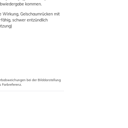
Farbwiedergabe kommen.
de Wirkung, Gelschaumrücken mit
fähig, schwer entzündlich
utzung)
arbabweichungen bei der Bilddarstellung
s Farbreferenz.