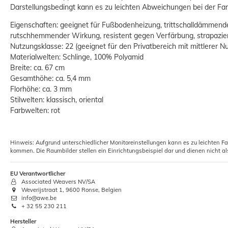
Darstellungsbedingt kann es zu leichten Abweichungen bei der 
Eigenschaften: geeignet für Fußbodenheizung, trittschalldämmen
rutschhemmender Wirkung, resistent gegen Verfärbung, strapazier
Nutzungsklasse: 22 (geeignet für den Privatbereich mit mittlerer N
Materialwelten: Schlinge, 100% Polyamid
Breite: ca. 67 cm
Gesamthöhe: ca. 5,4 mm
Florhöhe: ca. 3 mm
Stilwelten: klassisch, oriental
Farbwelten: rot
Hinweis: Aufgrund unterschiedlicher Monitoreinstellungen kann es zu leichten F
kommen. Die Raumbilder stellen ein Einrichtungsbeispiel dar und dienen nicht al
EU Verantwortlicher
Associated Weavers NV/SA
Weverijstraat 1, 9600 Ronse, Belgien
info@awe.be
+ 32 55 230 211
Hersteller