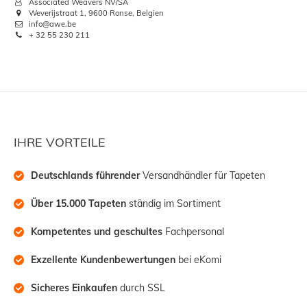
Associated Weavers NV/SA
Weverijstraat 1, 9600 Ronse, Belgien
info@awe.be
+ 32 55 230 211
IHRE VORTEILE
Deutschlands führender
 Versandhändler für Tapeten
Über 15.000 Tapeten
 ständig im Sortiment
Kompetentes und geschultes
 Fachpersonal
Exzellente Kundenbewertungen
 bei eKomi
Sicheres Einkaufen
 durch SSL