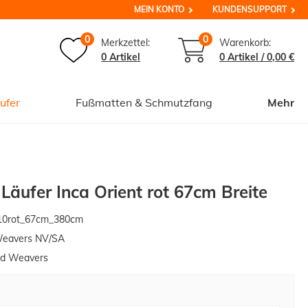
MEIN KONTO
KUNDENSUPPORT
0
0
Merkzettel:
Warenkorb:
0 Artikel
0
Artikel /
0,00 €
ufer
Fußmatten & Schmutzfang
Mehr
 Läufer Inca Orient rot 67cm Breite
10rot_67cm_380cm
Weavers NV/SA
ed Weavers