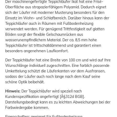
Der maschinengefertigte Teppichläufer Ikat hat eine Frisé-
Oberfläche aus strapazierfähigem Polyamid. Dadurch eignet
sich der Läufer mit moderner Musterung besonders für den
Einsatz im Wohn- und Schlafbereich. Darüber hinaus kann der
Teppichläufer auch in Räumen mit Fußbodenheizung
verwendet werden. Für genügend Trittfestigkeit auf glatten
Böden sorgt der flexible Gelschaumrücken aus
wasserunempfindlichem Material. Der ca. 8,5 mm hohe
Teppichläufer ist trittschalldämmend und garantiert einen
besonders angenehmen Laufkomfort.
Der Teppichläufer hat eine Breite von 100 cm und wird auf Ihre
Wunschlänge individuell zugeschnitten. Eine farblich passende
Umkettelung schützt die Läuferkanten vor dem Ausfransen,
sodass der Läufer auch noch lange nach dem Kauf seine
schöne Optik beibehält.
Hinweis:
Der Teppichläufer wird speziell nach
Kundenspezifikation angefertigt [Â§312d BGB].
Darstellungsbedingt kann es zu leichten Abweichungen bei der
Farbwiedergabe kommen.
Eigenschaften: geeignet für Fußbodenheizung,