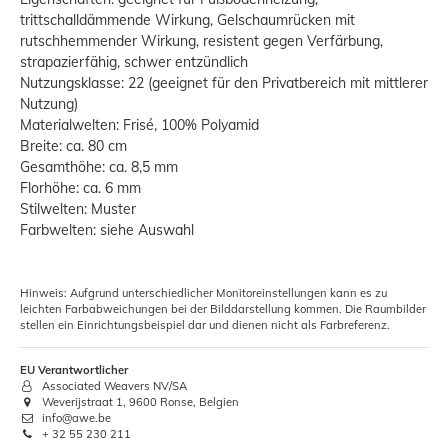
trittschalldämmende Wirkung, Gelschaumrücken mit
rutschhemmender Wirkung, resistent gegen Verfärbung,
strapazierfähig, schwer entzündlich
Nutzungsklasse: 22 (geeignet für den Privatbereich mit mittlerer
Nutzung)
Materialwelten: Frisé, 100% Polyamid
Breite: ca. 80 cm
Gesamthöhe: ca. 8,5 mm
Florhöhe: ca. 6 mm
Stilwelten: Muster
Farbwelten: siehe Auswahl
Hinweis: Aufgrund unterschiedlicher Monitoreinstellungen kann es zu
leichten Farbabweichungen bei der Bilddarstellung kommen. Die Raumbilder
stellen ein Einrichtungsbeispiel dar und dienen nicht als Farbreferenz.
EU Verantwortlicher
Associated Weavers NV/SA
Weverijstraat 1, 9600 Ronse, Belgien
info@awe.be
+ 32 55 230 211