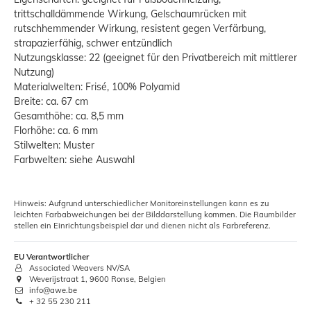
trittschalldämmende Wirkung, Gelschaumrücken mit
rutschhemmender Wirkung, resistent gegen Verfärbung,
strapazierfähig, schwer entzündlich
Nutzungsklasse: 22 (geeignet für den Privatbereich mit mittlerer
Nutzung)
Materialwelten: Frisé, 100% Polyamid
Breite: ca. 67 cm
Gesamthöhe: ca. 8,5 mm
Florhöhe: ca. 6 mm
Stilwelten: Muster
Farbwelten: siehe Auswahl
Hinweis: Aufgrund unterschiedlicher Monitoreinstellungen kann es zu
leichten Farbabweichungen bei der Bilddarstellung kommen. Die Raumbilder
stellen ein Einrichtungsbeispiel dar und dienen nicht als Farbreferenz.
EU Verantwortlicher
Associated Weavers NV/SA
Weverijstraat 1, 9600 Ronse, Belgien
info@awe.be
+ 32 55 230 211