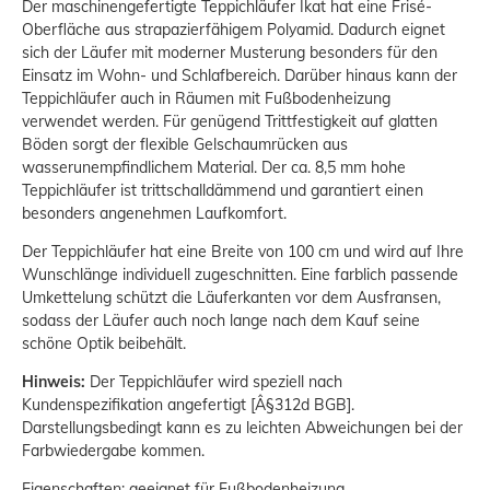
Der maschinengefertigte Teppichläufer Ikat hat eine Frisé-
Oberfläche aus strapazierfähigem Polyamid. Dadurch eignet
sich der Läufer mit moderner Musterung besonders für den
Einsatz im Wohn- und Schlafbereich. Darüber hinaus kann der
Teppichläufer auch in Räumen mit Fußbodenheizung
verwendet werden. Für genügend Trittfestigkeit auf glatten
Böden sorgt der flexible Gelschaumrücken aus
wasserunempfindlichem Material. Der ca. 8,5 mm hohe
Teppichläufer ist trittschalldämmend und garantiert einen
besonders angenehmen Laufkomfort.
Der Teppichläufer hat eine Breite von 100 cm und wird auf Ihre
Wunschlänge individuell zugeschnitten. Eine farblich passende
Umkettelung schützt die Läuferkanten vor dem Ausfransen,
sodass der Läufer auch noch lange nach dem Kauf seine
schöne Optik beibehält.
Hinweis:
Der Teppichläufer wird speziell nach
Kundenspezifikation angefertigt [Â§312d BGB].
Darstellungsbedingt kann es zu leichten Abweichungen bei der
Farbwiedergabe kommen.
Eigenschaften: geeignet für Fußbodenheizung,