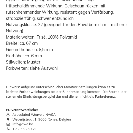
trittschalldämmende Wirkung, Gelschaumrücken mit
rutschhemmender Wirkung, resistent gegen Verfärbung,
strapazierfähig, schwer entzündlich
Nutzungsklasse: 22 (geeignet für den Privatbereich mit mittlerer
Nutzung)
Materialwelten: Frisé, 100% Polyamid
Breite: ca. 67 cm
Gesamthöhe: ca. 8,5 mm
Florhöhe: ca. 6 mm
Stilwelten: Muster
Farbwelten: siehe Auswahl
Hinweis: Aufgrund unterschiedlicher Monitoreinstellungen kann es zu
leichten Farbabweichungen bei der Bilddarstellung kommen. Die Raumbilder
stellen ein Einrichtungsbeispiel dar und dienen nicht als Farbreferenz.
EU Verantwortlicher
Associated Weavers NV/SA
Weverijstraat 1, 9600 Ronse, Belgien
info@awe.be
+ 32 55 230 211