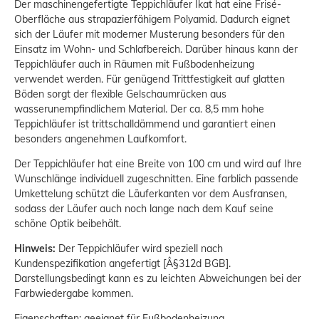
Der maschinengefertigte Teppichläufer Ikat hat eine Frisé-
Oberfläche aus strapazierfähigem Polyamid. Dadurch eignet
sich der Läufer mit moderner Musterung besonders für den
Einsatz im Wohn- und Schlafbereich. Darüber hinaus kann der
Teppichläufer auch in Räumen mit Fußbodenheizung
verwendet werden. Für genügend Trittfestigkeit auf glatten
Böden sorgt der flexible Gelschaumrücken aus
wasserunempfindlichem Material. Der ca. 8,5 mm hohe
Teppichläufer ist trittschalldämmend und garantiert einen
besonders angenehmen Laufkomfort.
Der Teppichläufer hat eine Breite von 100 cm und wird auf Ihre
Wunschlänge individuell zugeschnitten. Eine farblich passende
Umkettelung schützt die Läuferkanten vor dem Ausfransen,
sodass der Läufer auch noch lange nach dem Kauf seine
schöne Optik beibehält.
Hinweis:
Der Teppichläufer wird speziell nach
Kundenspezifikation angefertigt [Â§312d BGB].
Darstellungsbedingt kann es zu leichten Abweichungen bei der
Farbwiedergabe kommen.
Eigenschaften: geeignet für Fußbodenheizung,