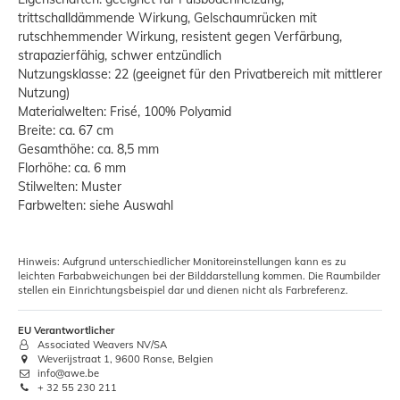
trittschalldämmende Wirkung, Gelschaumrücken mit
rutschhemmender Wirkung, resistent gegen Verfärbung,
strapazierfähig, schwer entzündlich
Nutzungsklasse: 22 (geeignet für den Privatbereich mit mittlerer
Nutzung)
Materialwelten: Frisé, 100% Polyamid
Breite: ca. 67 cm
Gesamthöhe: ca. 8,5 mm
Florhöhe: ca. 6 mm
Stilwelten: Muster
Farbwelten: siehe Auswahl
Hinweis: Aufgrund unterschiedlicher Monitoreinstellungen kann es zu
leichten Farbabweichungen bei der Bilddarstellung kommen. Die Raumbilder
stellen ein Einrichtungsbeispiel dar und dienen nicht als Farbreferenz.
EU Verantwortlicher
Associated Weavers NV/SA
Weverijstraat 1, 9600 Ronse, Belgien
info@awe.be
+ 32 55 230 211