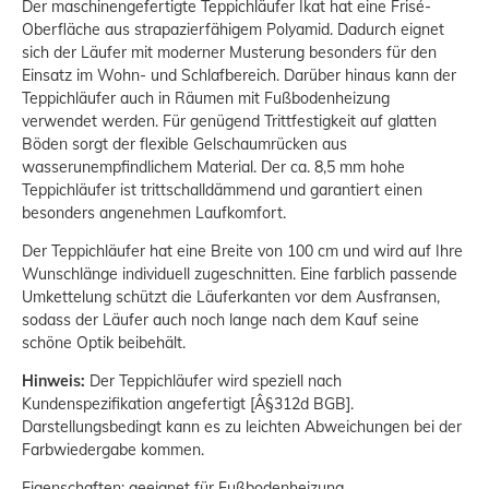
Der maschinengefertigte Teppichläufer Ikat hat eine Frisé-
Oberfläche aus strapazierfähigem Polyamid. Dadurch eignet
sich der Läufer mit moderner Musterung besonders für den
Einsatz im Wohn- und Schlafbereich. Darüber hinaus kann der
Teppichläufer auch in Räumen mit Fußbodenheizung
verwendet werden. Für genügend Trittfestigkeit auf glatten
Böden sorgt der flexible Gelschaumrücken aus
wasserunempfindlichem Material. Der ca. 8,5 mm hohe
Teppichläufer ist trittschalldämmend und garantiert einen
besonders angenehmen Laufkomfort.
Der Teppichläufer hat eine Breite von 100 cm und wird auf Ihre
Wunschlänge individuell zugeschnitten. Eine farblich passende
Umkettelung schützt die Läuferkanten vor dem Ausfransen,
sodass der Läufer auch noch lange nach dem Kauf seine
schöne Optik beibehält.
Hinweis:
Der Teppichläufer wird speziell nach
Kundenspezifikation angefertigt [Â§312d BGB].
Darstellungsbedingt kann es zu leichten Abweichungen bei der
Farbwiedergabe kommen.
Eigenschaften: geeignet für Fußbodenheizung,