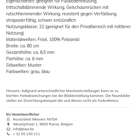
Eigenschaften: geeignet für Fußbodenheizung,
trittschalldämmende Wirkung, Gelschaumrücken mit
rutschhemmender Wirkung, resistent gegen Verfärbung,
strapazierfähig, schwer entzündlich
Nutzungsklasse: 22 (geeignet für den Privatbereich mit mittlerer
Nutzung)
Materialwelten: Frisé, 100% Polyamid
Breite: ca. 80 cm
Gesamthöhe: ca. 8,5 mm
Florhöhe: ca. 6 mm
Stilwelten: Muster
Farbwelten: grau, blau
Hinweis: Aufgrund unterschiedlicher Monitoreinstellungen kann es zu
leichten Farbabweichungen bei der Bilddarstellung kommen. Die Raumbilder
stellen ein Einrichtungsbeispiel dar und dienen nicht als Farbreferenz.
EU Verantwortlicher
Associated Weavers NV/SA
Weverijstraat 1, 9600 Ronse, Belgien
info@awe.be
+ 32 55 230 211