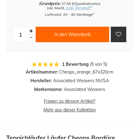
(
Grundpreis:
37,56 €/Quadratmeter
)
inkl. MwSt.
zzgl. Versand**
Lieferzeit: 25 - 45 Werktage*
In den Warenkorb
1 Bewertung
(5 von 5)
Artikelnummer:
Cheops_orange_67x320cm
Hersteller:
Associated Weavers NV/SA
Markenname:
Associated Weavers
Fragen zu diesem Artikel?
Mehr aus dieser Kollektion
Teppichläufer Läufer Cheops Bordüre