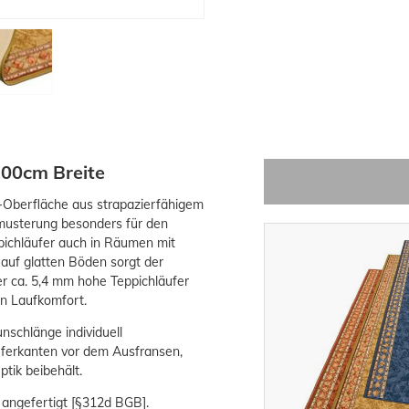
100cm Breite
-Oberfläche aus strapazierfähigem
nmusterung besonders für den
pichläufer auch in Räumen mit
auf glatten Böden sorgt der
r ca. 5,4 mm hohe Teppichläufer
n Laufkomfort.
nschlänge individuell
uferkanten vor dem Ausfransen,
tik beibehält.
 angefertigt [§312d BGB].