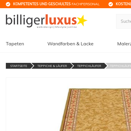
KOMPETENTES UND GESCHULTES
 FACHPERSONAL
KOSTENL
Tapeten
Wandfarben & Lacke
Maler
STARTSEITE
TEPPICHE & LÄUFER
TEPPICHLÄUFER
TEPPICHLÄUFE