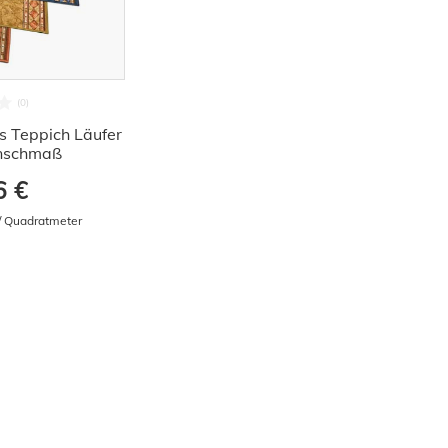
s Teppich Läufer
unschmaß
6 €
 / Quadratmeter