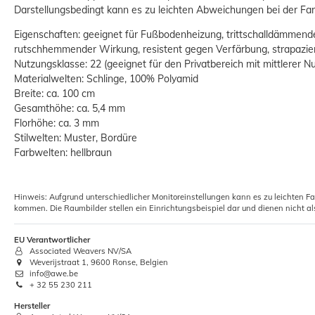
Darstellungsbedingt kann es zu leichten Abweichungen bei der 
Eigenschaften: geeignet für Fußbodenheizung, trittschalldämmen
rutschhemmender Wirkung, resistent gegen Verfärbung, strapazier
Nutzungsklasse: 22 (geeignet für den Privatbereich mit mittlerer N
Materialwelten: Schlinge, 100% Polyamid
Breite: ca. 100 cm
Gesamthöhe: ca. 5,4 mm
Florhöhe: ca. 3 mm
Stilwelten: Muster, Bordüre
Farbwelten: hellbraun
Hinweis: Aufgrund unterschiedlicher Monitoreinstellungen kann es zu leichten F
kommen. Die Raumbilder stellen ein Einrichtungsbeispiel dar und dienen nicht al
EU Verantwortlicher
Associated Weavers NV/SA
Weverijstraat 1, 9600 Ronse, Belgien
info@awe.be
+ 32 55 230 211
Hersteller