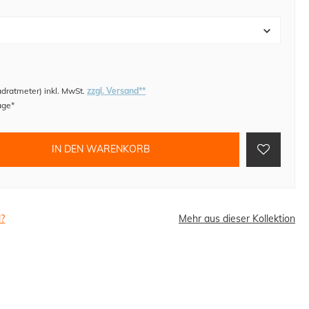
adratmeter
)
inkl. MwSt.
zzgl. Versand**
age*
IN DEN WARENKORB
l?
Mehr aus dieser Kollektion