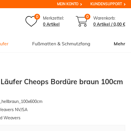
MEIN KONTO
KUNDENSUPPORT
0
0
Merkzettel:
Warenkorb:
0 Artikel
0
Artikel /
0,00 €
ufer
Fußmatten & Schmutzfang
Mehr
r Läufer Cheops Bordüre braun 100cm
hellbraun_100x600cm
Weavers NV/SA
ed Weavers