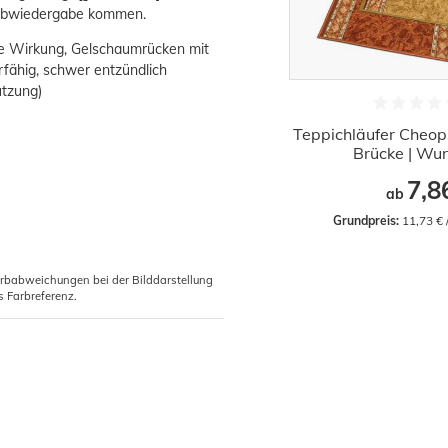
Farbwiedergabe kommen.
de Wirkung, Gelschaumrücken mit
fähig, schwer entzündlich
utzung)
Teppichläufer Cheop
Brücke | W
7,8
ab
Grundpreis:
 11,73 €
arbabweichungen bei der Bilddarstellung
s Farbreferenz.