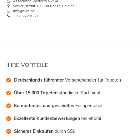
Associated Weavers NV/SA
Weverijstraat 1, 9600 Ronse, Belgien
info@awe.be
+ 32 55 230 211
IHRE VORTEILE
Deutschlands führender
 Versandhändler für Tapeten
Über 15.000 Tapeten
 ständig im Sortiment
Kompetentes und geschultes
 Fachpersonal
Exzellente Kundenbewertungen
 bei eKomi
Sicheres Einkaufen
 durch SSL