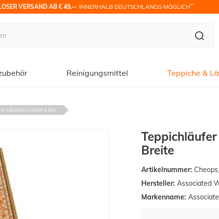
**
OSER VERSAND AB € 49,-- 
 INNERHALB DEUTSCHLANDS MÖGLICH
zubehör
Reinigungsmittel
Teppiche & Lä
R LÄUFER CHEOPS BO...
Teppichläufe
Breite
Artikelnummer:
Cheops_
Hersteller:
Associated 
Markenname:
Associat