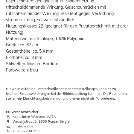
Eigenschaften: geeignet für Fußbodenheizung,
trittschalldämmende Wirkung, Gelschaumrücken mit
rutschhemmender Wirkung, resistent gegen Verfärbung,
strapazierfähig, schwer entzündlich
Nutzungsklasse: 22 (geeignet für den Privatbereich mit mittlerer
Nutzung)
Materialwelten: Schlinge, 100% Polyamid
Breite: ca. 67 cm
Gesamthöhe: ca. 5,4 mm
Florhöhe: ca. 3 mm
Stilwelten: Muster, Bordüre
Farbwelten: blau
Hinweis: Aufgrund unterschiedlicher Monitoreinstellungen kann es zu
leichten Farbabweichungen bei der Bilddarstellung kommen. Die Raumbilder
stellen ein Einrichtungsbeispiel dar und dienen nicht als Farbreferenz.
EU Verantwortlicher
Associated Weavers NV/SA
Weverijstraat 1, 9600 Ronse, Belgien
info@awe.be
+ 32 55 230 211