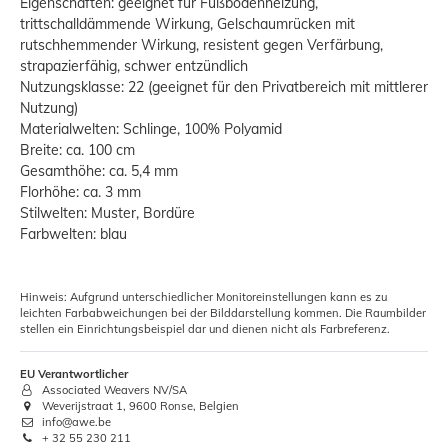
Eigenschaften: geeignet für Fußbodenheizung,
trittschalldämmende Wirkung, Gelschaumrücken mit
rutschhemmender Wirkung, resistent gegen Verfärbung,
strapazierfähig, schwer entzündlich
Nutzungsklasse: 22 (geeignet für den Privatbereich mit mittlerer
Nutzung)
Materialwelten: Schlinge, 100% Polyamid
Breite: ca. 100 cm
Gesamthöhe: ca. 5,4 mm
Florhöhe: ca. 3 mm
Stilwelten: Muster, Bordüre
Farbwelten: blau
Hinweis: Aufgrund unterschiedlicher Monitoreinstellungen kann es zu
leichten Farbabweichungen bei der Bilddarstellung kommen. Die Raumbilder
stellen ein Einrichtungsbeispiel dar und dienen nicht als Farbreferenz.
EU Verantwortlicher
Associated Weavers NV/SA
Weverijstraat 1, 9600 Ronse, Belgien
info@awe.be
+ 32 55 230 211