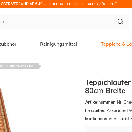
**
OSER VERSAND AB € 49,-- 
 INNERHALB DEUTSCHLANDS MÖGLICH
zubehör
Reinigungsmittel
Teppiche & Lä
R LÄUFER CHEOPS BO...
Teppichläufer
80cm Breite
Artikelnummer:
Nr_Che
Hersteller:
Associated 
Markenname:
Associat