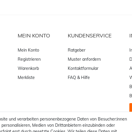
MEIN KONTO
KUNDENSERVICE
Mein Konto
Ratgeber
I
Registrieren
Muster anfordern
D
Warenkorb
Kontaktformular
Merkliste
FAQ & Hilfe
W
B
B
site und verarbeiten personenbezogene Daten von Besucher:innen
 personalisieren, Medien von Drittanbietern einzubinden oder
rfolgt erst durch gesetzte Cookies. Wir teilen diese Daten mit