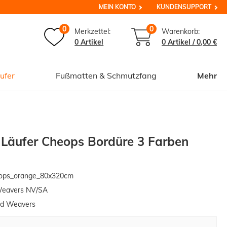
MEIN KONTO
KUNDENSUPPORT
0
0
Merkzettel:
Warenkorb:
0 Artikel
0
Artikel /
0,00 €
ufer
Fußmatten & Schmutzfang
Mehr
 Läufer Cheops Bordüre 3 Farben
ops_orange_80x320cm
Weavers NV/SA
ed Weavers