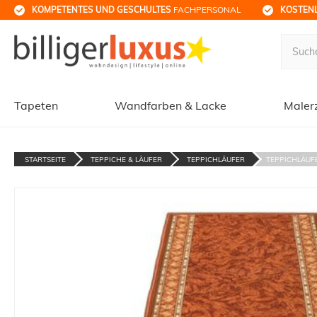
KOMPETENTES UND GESCHULTES
 FACHPERSONAL
KOSTENL
Tapeten
Wandfarben & Lacke
Maler
STARTSEITE
TEPPICHE & LÄUFER
TEPPICHLÄUFER
TEPPICHLÄUFE