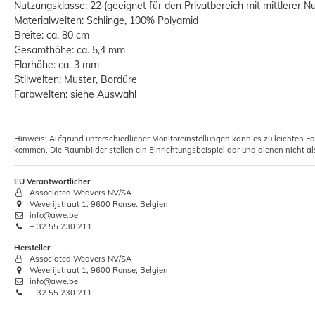
Nutzungsklasse: 22 (geeignet für den Privatbereich mit mittlerer N
Materialwelten: Schlinge, 100% Polyamid
Breite: ca. 80 cm
Gesamthöhe: ca. 5,4 mm
Florhöhe: ca. 3 mm
Stilwelten: Muster, Bordüre
Farbwelten: siehe Auswahl
Hinweis: Aufgrund unterschiedlicher Monitoreinstellungen kann es zu leichten F
kommen. Die Raumbilder stellen ein Einrichtungsbeispiel dar und dienen nicht al
EU Verantwortlicher
Associated Weavers NV/SA
Weverijstraat 1, 9600 Ronse, Belgien
info@awe.be
+ 32 55 230 211
Hersteller
Associated Weavers NV/SA
Weverijstraat 1, 9600 Ronse, Belgien
info@awe.be
+ 32 55 230 211