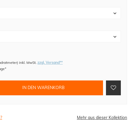
adratmeter
)
inkl. MwSt.
zzgl. Versand**
age*
IN DEN WARENKORB
l?
Mehr aus dieser Kollektion