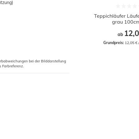
utzung)
Teppichläufer Läufe
grau 100cm
12,0
ab
Grundpreis:
 12,05 €
arbabweichungen bei der Bilddarstellung
s Farbreferenz.