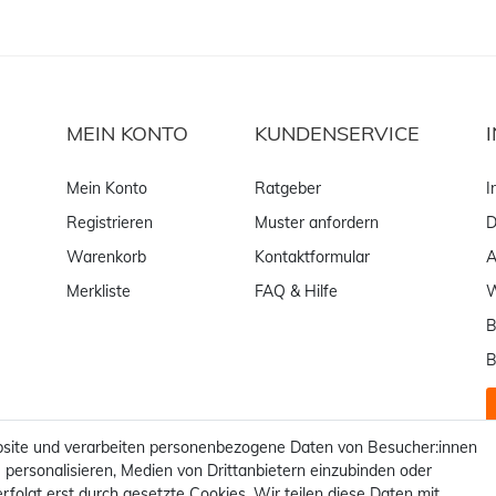
MEIN KONTO
KUNDENSERVICE
Mein Konto
Ratgeber
I
Registrieren
Muster anfordern
D
Warenkorb
Kontaktformular
Merkliste
FAQ & Hilfe
W
B
B
site und verarbeiten personenbezogene Daten von Besucher:innen
 personalisieren, Medien von Drittanbietern einzubinden oder
rfolgt erst durch gesetzte Cookies. Wir teilen diese Daten mit