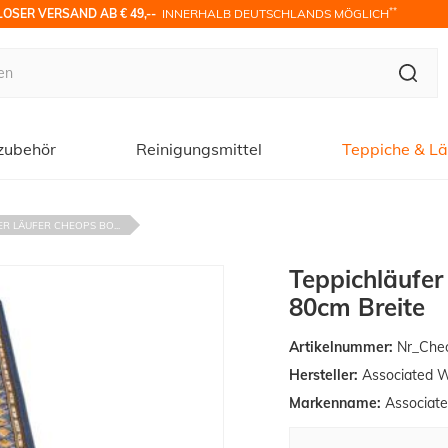
**
OSER VERSAND AB € 49,-- 
 INNERHALB DEUTSCHLANDS MÖGLICH
zubehör
Reinigungsmittel
Teppiche & Lä
R LÄUFER CHEOPS BO...
Teppichläufer
80cm Breite
Artikelnummer:
Nr_Che
Hersteller:
Associated 
Markenname:
Associat