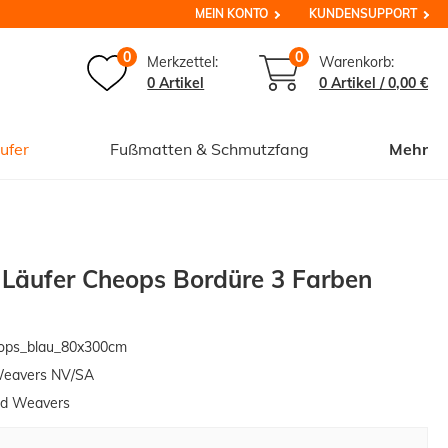
MEIN KONTO
KUNDENSUPPORT
0
0
Merkzettel:
Warenkorb:
0 Artikel
0
Artikel /
0,00 €
ufer
Fußmatten & Schmutzfang
Mehr
 Läufer Cheops Bordüre 3 Farben
ops_blau_80x300cm
Weavers NV/SA
ed Weavers