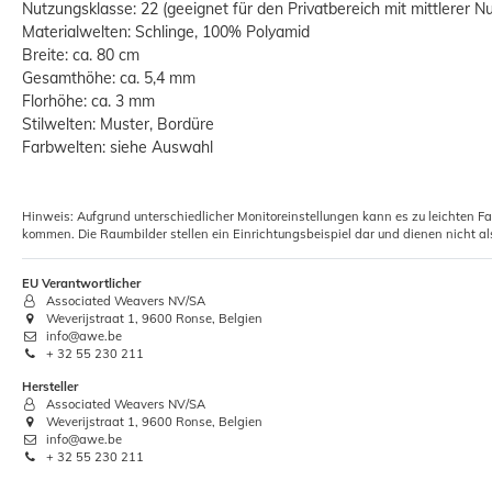
Nutzungsklasse: 22 (geeignet für den Privatbereich mit mittlerer N
Materialwelten: Schlinge, 100% Polyamid
Breite: ca. 80 cm
Gesamthöhe: ca. 5,4 mm
Florhöhe: ca. 3 mm
Stilwelten: Muster, Bordüre
Farbwelten: siehe Auswahl
Hinweis: Aufgrund unterschiedlicher Monitoreinstellungen kann es zu leichten F
kommen. Die Raumbilder stellen ein Einrichtungsbeispiel dar und dienen nicht al
EU Verantwortlicher
Associated Weavers NV/SA
Weverijstraat 1, 9600 Ronse, Belgien
info@awe.be
+ 32 55 230 211
Hersteller
Associated Weavers NV/SA
Weverijstraat 1, 9600 Ronse, Belgien
info@awe.be
+ 32 55 230 211