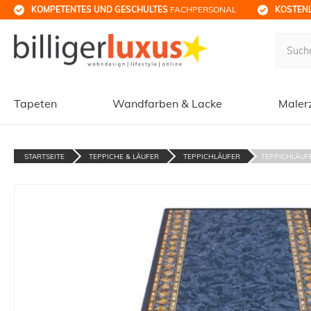
KOMPETENTES UND GESCHULTES
 FACHPERSONAL
KOSTENL
Tapeten
Wandfarben & Lacke
Maler
STARTSEITE
TEPPICHE & LÄUFER
TEPPICHLÄUFER
TEPPICHLÄUFE