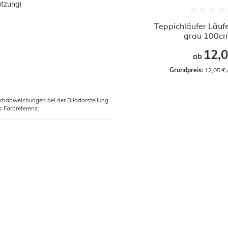
utzung)
Teppichläufer Läufe
grau 100cm
12,0
ab
Grundpreis:
 12,05 €
arbabweichungen bei der Bilddarstellung
s Farbreferenz.