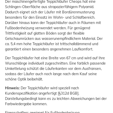
Der maschinengefertigte Teppichläufer Cheops hat eine
Schlingen-Oberfläche aus strapazierfähigem Polyamid.
Dadurch eignet sich der Läufer mit Bordürenmusterung
besonders für den Einsatz im Wohn- und Schlafbereich.
Darüber hinaus kann der Teppichläufer auch in Räumen mit
Fußbodenheizung verwendet werden. Für genügend
Trittfestigkeit auf glatten Böden sorgt der flexible
Gelschaumrücken aus wasserunempfindlichem Material. Der
ca. 5,4 mm hohe Teppichläufer ist trittschalldämmend und
garantiert einen besonders angenehmen Laufkomfort.
Der Teppichläufer hat eine Breite von 67 cm und wird auf Ihre
Wunschlänge individuell zugeschnitten. Eine farblich passende
Umkettelung schützt die Läuferkanten vor dem Ausfransen,
sodass der Läufer auch noch lange nach dem Kauf seine
schöne Optik beibehält.
Hinweis:
Der Teppichläufer wird speziell nach
Kundenspezifikation angefertigt [§312d BGB].
Darstellungsbedingt kann es zu leichten Abweichungen bei der
Farbwiedergabe kommen.
Eigenschaften: geeignet für Fußbodenheizung,