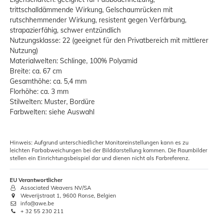
trittschalldämmende Wirkung, Gelschaumrücken mit
rutschhemmender Wirkung, resistent gegen Verfärbung,
strapazierfähig, schwer entzündlich
Nutzungsklasse: 22 (geeignet für den Privatbereich mit mittlerer
Nutzung)
Materialwelten: Schlinge, 100% Polyamid
Breite: ca. 67 cm
Gesamthöhe: ca. 5,4 mm
Florhöhe: ca. 3 mm
Stilwelten: Muster, Bordüre
Farbwelten: siehe Auswahl
Hinweis: Aufgrund unterschiedlicher Monitoreinstellungen kann es zu
leichten Farbabweichungen bei der Bilddarstellung kommen. Die Raumbilder
stellen ein Einrichtungsbeispiel dar und dienen nicht als Farbreferenz.
EU Verantwortlicher
Associated Weavers NV/SA
Weverijstraat 1, 9600 Ronse, Belgien
info@awe.be
+ 32 55 230 211