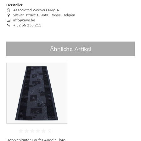
Hersteller
Associated Weavers NV/SA
Weverijstraat 1, 9600 Ronse, Belgien
info@awe.be
+ 32 55 230 211
Ähnliche Artikel
Teppichläufer Läufer Agadir Floral