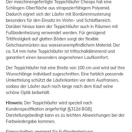
Der maschinengefertigte Teppichläufer Cheops hat eine
Schlingen-Oberfläche aus strapazierfähigem Polyamid.
Dadurch eignet sich der Läufer mit Bordürenmusterung
besonders für den Einsatz im Wohn- und Schlafbereich.
Darüber hinaus kann der Teppichläufer auch in Räumen mit
Fußbodenheizung verwendet werden. Für genügend
Trittfestigkeit auf glatten Böden sorgt der flexible
Gelschaumrücken aus wasserunempfindlichem Material. Der
ca. 5,4 mm hohe Teppichläufer ist trittschalldämmend und
garantiert einen besonders angenehmen Laufkomfort.
Der Teppichläufer hat eine Breite von 100 cm und wird auf Ihre
Wunschlänge individuell zugeschnitten. Eine farblich passende
Umkettelung schützt die Läuferkanten vor dem Ausfransen,
sodass der Läufer auch noch lange nach dem Kauf seine
schöne Optik beibehält.
Hinweis:
Der Teppichläufer wird speziell nach
Kundenspezifikation angefertigt [§312d BGB].
Darstellungsbedingt kann es zu leichten Abweichungen bei der
Farbwiedergabe kommen.
Eigenschaften: geeignet für Fußbodenheizung,