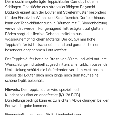
Der maschinengefertigte Teppichläufer Carnaby hat eine
Schlingen-Oberfläche aus strapazierfähigem Polyamid.
Dadurch eignet sich der Läufer mit Streifenmuster besonders
für den Einsatz im Wohn- und Schlafbereich. Darüber hinaus
kann der Teppichläufer auch in Räumen mit Fußbodenheizung
verwendet werden. Für genügend Trittfestigkeit auf glatten
Böden sorgt der flexible Gelschaumrücken aus
wasserunempfindlichem Material. Der ca. 5,4 mm hohe
Teppichläufer ist trittschalldämmend und garantiert einen
besonders angenehmen Laufkomfort.
Der Teppichläufer hat eine Breite von 80 cm und wird auf Ihre
Wunschlänge individuell zugeschnitten. Eine farblich passende
Umkettelung schützt die Läuferkanten vor dem Ausfransen,
sodass der Läufer auch noch lange nach dem Kauf seine
schöne Optik beibehält.
Hinweis:
Der Teppichläufer wird speziell nach
Kundenspezifikation angefertigt [§312d BGB].
Darstellungsbedingt kann es zu leichten Abweichungen bei der
Farbwiedergabe kommen.
Eigenschaften: geeignet für Fußbodenheizung,