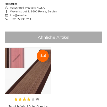
Hersteller
Associated Weavers NV/SA
Weverijstraat 1, 9600 Ronse, Belgien
info@awe.be
+ 32 55 230 211
Ähnliche Artikel
-51%
Teppichläufer Läufer Carnaby