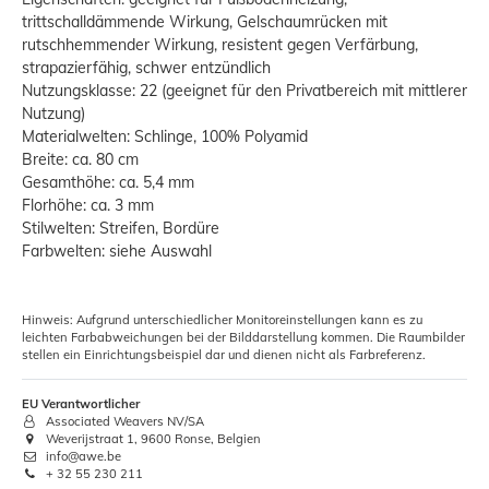
trittschalldämmende Wirkung, Gelschaumrücken mit
rutschhemmender Wirkung, resistent gegen Verfärbung,
strapazierfähig, schwer entzündlich
Nutzungsklasse: 22 (geeignet für den Privatbereich mit mittlerer
Nutzung)
Materialwelten: Schlinge, 100% Polyamid
Breite: ca. 80 cm
Gesamthöhe: ca. 5,4 mm
Florhöhe: ca. 3 mm
Stilwelten: Streifen, Bordüre
Farbwelten: siehe Auswahl
Hinweis: Aufgrund unterschiedlicher Monitoreinstellungen kann es zu
leichten Farbabweichungen bei der Bilddarstellung kommen. Die Raumbilder
stellen ein Einrichtungsbeispiel dar und dienen nicht als Farbreferenz.
EU Verantwortlicher
Associated Weavers NV/SA
Weverijstraat 1, 9600 Ronse, Belgien
info@awe.be
+ 32 55 230 211