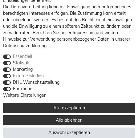
Einstellungen benennen.
Die Datenverarbeitung kann mit Einwilligung oder aufgrund eines
berechtigten Interesses erfolgen. Die Zustimmung kann erteilt
oder abgelehnt werden. Es besteht das Recht, nicht einzuwilligen
und die Einwilligung zu einem späteren Zeitpunkt zu ändern oder
zu widerrufen. Beachten Sie unser
Impressum
und weitere
Hinweise zur Verwendung personenbezogener Daten in unserer
Daten­schutz­erklärung
.
Essenziell
Statistik
Marketing
Externe Medien
DHL Wunschzustellung
Funktional
Weitere Einstellungen
Alle akzeptieren
Alle ablehnen
Auswahl akzeptieren
Alle Preise sind inkl. MwSt. / **Kostenloser Versand innerhalb Deutschlands möglich.
Versandkosten in andere Länder finden Sie
hier