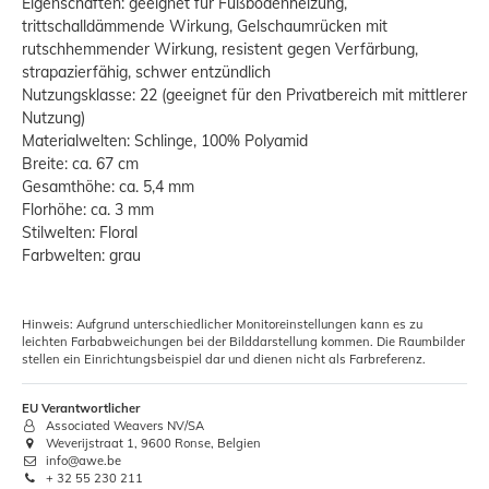
Eigenschaften: geeignet für Fußbodenheizung,
trittschalldämmende Wirkung, Gelschaumrücken mit
rutschhemmender Wirkung, resistent gegen Verfärbung,
strapazierfähig, schwer entzündlich
Nutzungsklasse: 22 (geeignet für den Privatbereich mit mittlerer
Nutzung)
Materialwelten: Schlinge, 100% Polyamid
Breite: ca. 67 cm
Gesamthöhe: ca. 5,4 mm
Florhöhe: ca. 3 mm
Stilwelten: Floral
Farbwelten: grau
Hinweis: Aufgrund unterschiedlicher Monitoreinstellungen kann es zu
leichten Farbabweichungen bei der Bilddarstellung kommen. Die Raumbilder
stellen ein Einrichtungsbeispiel dar und dienen nicht als Farbreferenz.
EU Verantwortlicher
Associated Weavers NV/SA
Weverijstraat 1, 9600 Ronse, Belgien
info@awe.be
+ 32 55 230 211