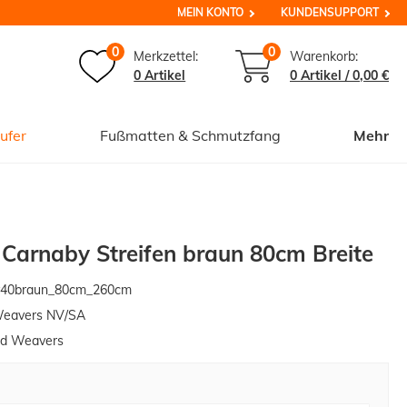
MEIN KONTO
KUNDENSUPPORT
0
0
Merkzettel:
Warenkorb:
0 Artikel
0
Artikel /
0,00 €
ufer
Fußmatten & Schmutzfang
Mehr
 Carnaby Streifen braun 80cm Breite
y40braun_80cm_260cm
Weavers NV/SA
ed Weavers