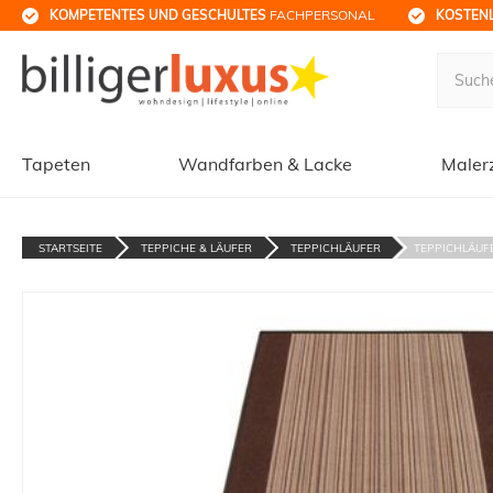
KOMPETENTES UND GESCHULTES
 FACHPERSONAL
KOSTENL
Tapeten
Wandfarben & Lacke
Maler
STARTSEITE
TEPPICHE & LÄUFER
TEPPICHLÄUFER
TEPPICHLÄUFE