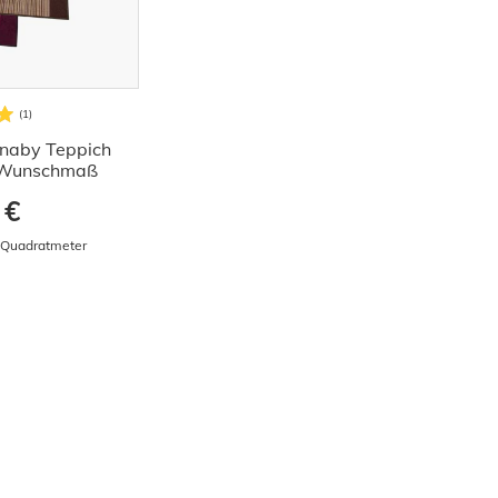
rnaby Teppich
| Wunschmaß
 €
/ Quadratmeter