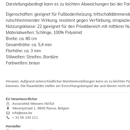
Darstellungsbedingt kann es zu leichten Abweichungen bei der 
Eigenschaften: geeignet für Fußbodenheizung, trittschalldämmen
rutschhemmender Wirkung, resistent gegen Verfärbung, strapazier
Nutzungsklasse: 22 (geeignet für den Privatbereich mit mittlerer N
Materialwelten: Schlinge, 100% Polyamid
Breite: ca. 80 cm
Gesamthöhe: ca. 5,4 mm
Florhöhe: ca. 3 mm
Stilwelten: Streifen, Bordüre
Farbwelten: braun
Hinweis: Aufgrund unterschiedlicher Monitoreinstellungen kann es zu leichten F
kommen. Die Raumbilder stellen ein Einrichtungsbeispiel dar und dienen nicht al
EU Verantwortlicher
Associated Weavers NV/SA
Weverijstraat 1, 9600 Ronse, Belgien
info@awe.be
+ 32 55 230 211
Hersteller