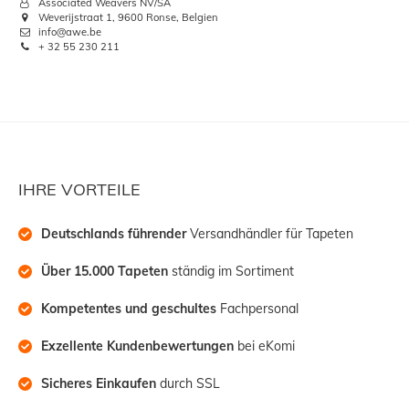
Associated Weavers NV/SA
Weverijstraat 1, 9600 Ronse, Belgien
info@awe.be
+ 32 55 230 211
IHRE VORTEILE
Deutschlands führender
 Versandhändler für Tapeten
Über 15.000 Tapeten
 ständig im Sortiment
Kompetentes und geschultes
 Fachpersonal
Exzellente Kundenbewertungen
 bei eKomi
Sicheres Einkaufen
 durch SSL