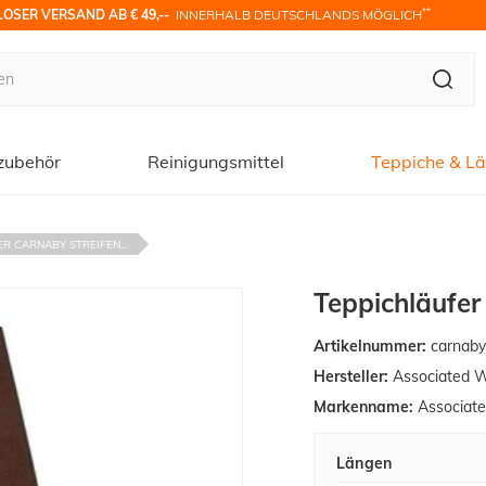
**
OSER VERSAND AB € 49,-- 
 INNERHALB DEUTSCHLANDS MÖGLICH
zubehör
Reinigungsmittel
Teppiche & Lä
R CARNABY STREIFEN...
Teppichläufer
Artikelnummer:
carnab
Hersteller:
Associated 
Markenname:
Associat
Längen