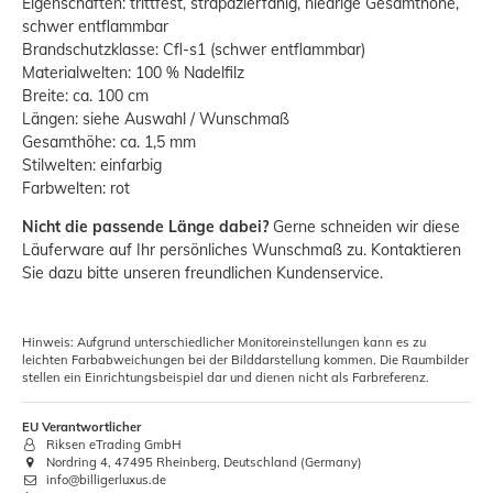
Eigenschaften: trittfest, strapazierfähig, niedrige Gesamthöhe,
schwer entflammbar
Brandschutzklasse: Cfl-s1 (schwer entflammbar)
Materialwelten: 100 % Nadelfilz
Breite: ca. 100 cm
Längen: siehe Auswahl / Wunschmaß
Gesamthöhe: ca. 1,5 mm
Stilwelten: einfarbig
Farbwelten: rot
Nicht die passende Länge dabei?
Gerne schneiden wir diese
Läuferware auf Ihr persönliches Wunschmaß zu. Kontaktieren
Sie dazu bitte unseren freundlichen Kundenservice.
Hinweis: Aufgrund unterschiedlicher Monitoreinstellungen kann es zu
leichten Farbabweichungen bei der Bilddarstellung kommen. Die Raumbilder
stellen ein Einrichtungsbeispiel dar und dienen nicht als Farbreferenz.
EU Verantwortlicher
Riksen eTrading GmbH
Nordring 4, 47495 Rheinberg, Deutschland (Germany)
info@billigerluxus.de