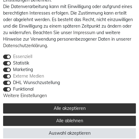
Einstellungen benennen.
Die Datenverarbeitung kann mit Einwilligung oder aufgrund eines
berechtigten Interesses erfolgen. Die Zustimmung kann erteilt
oder abgelehnt werden. Es besteht das Recht, nicht einzuwilligen
und die Einwilligung zu einem späteren Zeitpunkt zu ändern oder
zu widerrufen. Beachten Sie unser
Impressum
und weitere
Hinweise zur Verwendung personenbezogener Daten in unserer
Daten­schutz­erklärung
.
Essenziell
Statistik
Marketing
Externe Medien
DHL Wunschzustellung
Funktional
Weitere Einstellungen
Alle akzeptieren
Alle ablehnen
Auswahl akzeptieren
Alle Preise sind inkl. MwSt. / **Kostenloser Versand innerhalb Deutschlands möglich.
Versandkosten in andere Länder finden Sie
hier