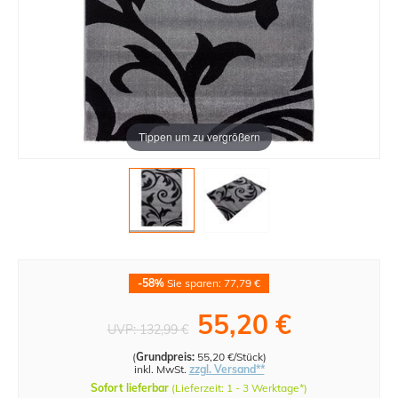
Tippen um zu vergrößern
-58%
Sie sparen: 77,79 €
55,20 €
UVP:
132,99 €
(
Grundpreis:
55,20 €/Stück
)
inkl. MwSt.
zzgl. Versand**
Sofort lieferbar
(Lieferzeit: 1 - 3 Werktage*)