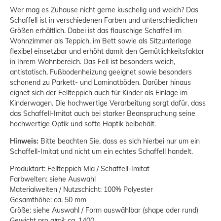
Wer mag es Zuhause nicht gerne kuschelig und weich? Das
Schaffell ist in verschiedenen Farben und unterschiedlichen
Größen erhältlich. Dabei ist das flauschige Schaffell im
Wohnzimmer als Teppich, im Bett sowie als Sitzunterlage
flexibel einsetzbar und erhöht damit den Gemütlichkeitsfaktor
in Ihrem Wohnbereich. Das Fell ist besonders weich,
antistatisch, Fußbodenheizung geeignet sowie besonders
schonend zu Parkett- und Laminatböden. Darüber hinaus
eignet sich der Fellteppich auch für Kinder als Einlage im
Kinderwagen. Die hochwertige Verarbeitung sorgt dafür, dass
das Schaffell-Imitat auch bei starker Beanspruchung seine
hochwertige Optik und softe Haptik beibehält.
Hinweis:
Bitte beachten Sie, dass es sich hierbei nur um ein
Schaffell-Imitat und nicht um ein echtes Schaffell handelt.
Produktart: Fellteppich Mia / Schaffell-Imitat
Farbwelten: siehe Auswahl
Materialwelten / Nutzschicht: 100% Polyester
Gesamthöhe: ca. 50 mm
Größe: siehe Auswahl / Form auswählbar (shape oder rund)
Gewicht pro g/m²: ca. 1400