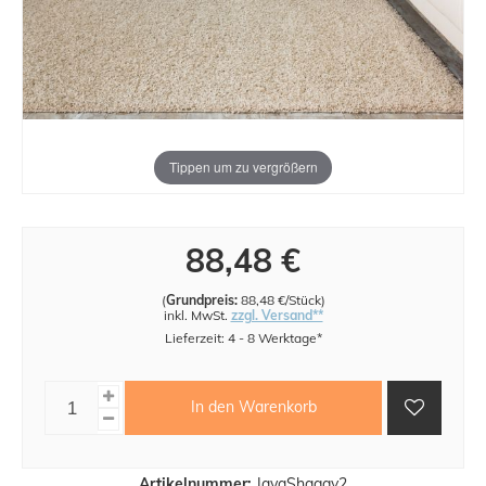
Tippen um zu vergrößern
88,48 €
(
Grundpreis:
88,48 €/Stück
)
inkl. MwSt.
zzgl. Versand**
Lieferzeit: 4 - 8 Werktage*
In den Warenkorb
Artikelnummer:
JavaShaggy2