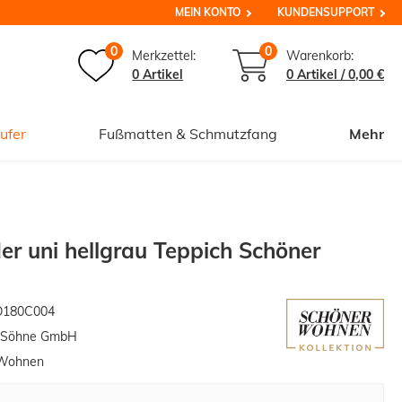
MEIN KONTO
KUNDENSUPPORT
0
0
Merkzettel:
Warenkorb:
0 Artikel
0
Artikel /
0,00 €
ufer
Fußmatten & Schmutzfang
Mehr
der uni hellgrau Teppich Schöner
D180C004
& Söhne GmbH
Wohnen