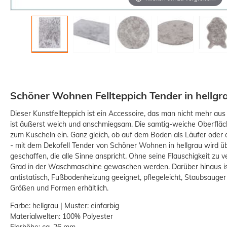
Schöner Wohnen Fellteppich Tender in hellgr
Dieser Kunstfellteppich ist ein Accessoire, das man nicht mehr au
ist äußerst weich und anschmiegsam. Die samtig-weiche Oberfläch
zum Kuscheln ein. Ganz gleich, ob auf dem Boden als Läufer oder a
-18%
- mit dem Dekofell Tender von Schöner Wohnen in hellgrau wird üb
geschaffen, die alle Sinne anspricht. Ohne seine Flauschigkeit zu ve
Grad in der Waschmaschine gewaschen werden. Darüber hinaus ist
antistatisch, Fußbodenheizung geeignet, pflegeleicht, Staubsauge
Größen und Formen erhältlich.
Farbe: hellgrau | Muster: einfarbig
Materialwelten: 100% Polyester
Florhöhe: ca. 26 mm