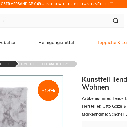
**
OSER VERSAND AB € 49,-- 
 INNERHALB DEUTSCHLANDS MÖGLICH
zubehör
Reinigungsmittel
Teppiche & Lä
EPPICHE
KUNSTFELL TENDER UNI HELLGRAU ...
Kunstfell Ten
Wohnen
-18%
Artikelnummer:
Tender
Hersteller:
Otto Golze 
Markenname:
Schöner 