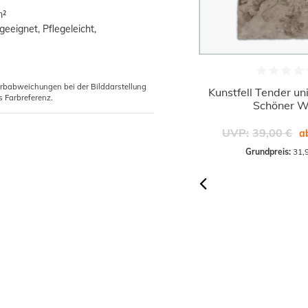
m²
eeignet, Pflegeleicht,
arbabweichungen bei der Bilddarstellung
Kunstfell Tender uni weiß Teppich
Kunstfell Tender un
s Farbreferenz.
Schöner Wohnen
Schöner 
31,90 €
UVP:
39,00 €
UVP:
39,00 €
ab
a
Grundpreis:
 31,90 € / Stück
Grundpreis:
 31,