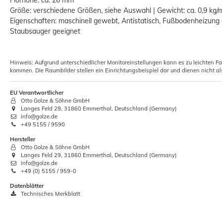
Größe: verschiedene Größen, siehe Auswahl | Gewicht: ca. 0,9 kg/
Eigenschaften: maschinell gewebt, Antistatisch, Fußbodenheizung g
Staubsauger geeignet
Hinweis: Aufgrund unterschiedlicher Monitoreinstellungen kann es zu leichten F
Kunstfell Tender uni grau braun
kommen. Die Raumbilder stellen ein Einrichtungsbeispiel dar und dienen nicht al
Teppich Schöner Wohnen
31,90 €
EU Verantwortlicher
UVP:
39,00 €
ab
Otto Golze & Söhne GmbH
Langes Feld 29, 31860 Emmerthal, Deutschland (Germany)
Grundpreis:
 31,90 € / Stück
info@golze.de
+49 5155 / 9590
Hersteller
Otto Golze & Söhne GmbH
Langes Feld 29, 31860 Emmerthal, Deutschland (Germany)
info@golze.de
+49 (0) 5155 / 959-0
Datenblätter
Technisches Merkblatt