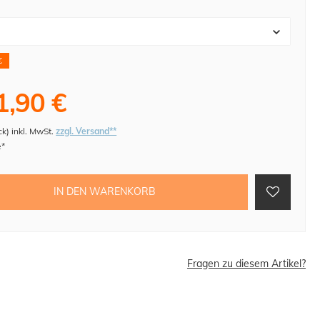
€
1,90 €
ck
)
inkl. MwSt.
zzgl. Versand**
e*
IN DEN WARENKORB
Fragen zu diesem Artikel?