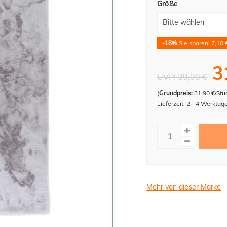
Größe
-18%
Sie sparen: 7,10 
3
UVP:
39,00 €
(
Grundpreis:
31,90 €/Stü
Lieferzeit: 2 - 4 Werktag
Mehr von dieser Marke