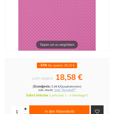
Tippen um zu vergrößern
-57%
Sie sparen: 25,22 €
18,58 €
UVP:
43,80 €
(
Grundpreis:
3,49 €/Quadratmeter
)
inkl. MwSt.
zzgl. Versand**
Sofort lieferbar
(Lieferzeit: 1 - 3 Werktage*)
In den Warenkorb