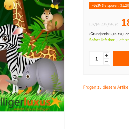
-62%
Sie sparen: 31,20
1
UVP:
49,95 €
(
Grundpreis:
2,05 €/Qua
Sofort lieferbar
(Lieferz
Fragen zu diesem Artike