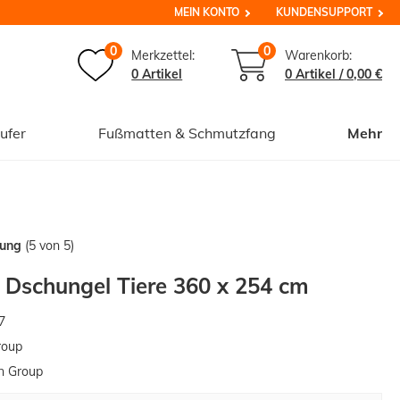
MEIN KONTO
KUNDENSUPPORT
0
0
Merkzettel:
Warenkorb:
0 Artikel
0
Artikel /
0,00 €
ufer
Fußmatten & Schmutzfang
Mehr
tung
(5 von 5)
 Dschungel Tiere 360 x 254 cm
7
roup
n Group