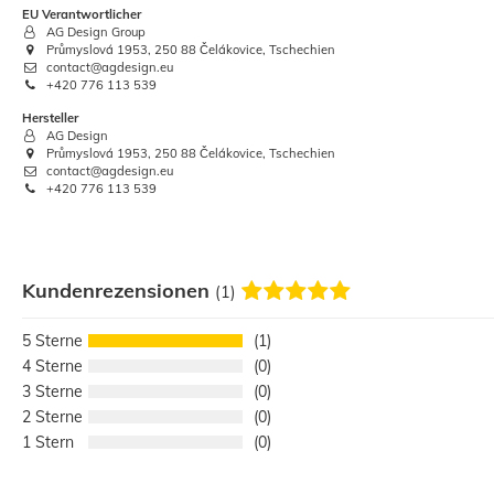
EU Verantwortlicher
AG Design Group
Průmyslová 1953, 250 88 Čelákovice, Tschechien
contact@agdesign.eu
+420 776 113 539
Hersteller
AG Design
Průmyslová 1953, 250 88 Čelákovice, Tschechien
contact@agdesign.eu
+420 776 113 539
Kundenrezensionen
(1)
5
1
4
0
3
0
2
0
1
0