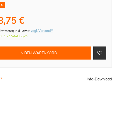
 €
8,75 €
dratmeter
)
inkl. MwSt.
zzgl. Versand**
eit: 1 - 3 Werktage*)
IN DEN WARENKORB
l?
Info-Download