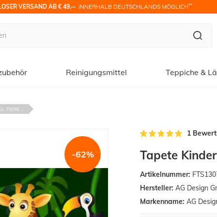
**
OSER VERSAND AB € 49,-- 
 INNERHALB DEUTSCHLANDS MÖGLICH
zubehör
Reinigungsmittel
Teppiche & Lä
 TIERE ...
1 Bewer
Tapete Kinder
-62%
Artikelnummer:
FTS130
Hersteller:
AG Design G
Markenname:
AG Desig