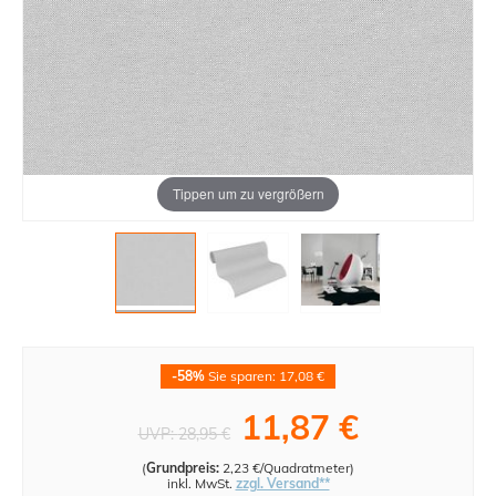
Tippen um zu vergrößern
-58%
Sie sparen: 17,08 €
11,87 €
UVP:
28,95 €
(
Grundpreis:
2,23 €/Quadratmeter
)
inkl. MwSt.
zzgl. Versand**