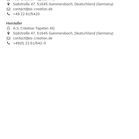
Südstraße 47, 51645 Gummersbach, Deutschland (Germany)
contact@as-creation.de
+49 22 61/5420
Hersteller
A.S. Création Tapeten AG
Südstraße 47, 51645 Gummersbach, Deutschland (Germany)
contact@as-creation.de
+49(0) 22 61/542-0
Vliestapete Meliert braun livingwalls
Hygge 36378-8
11,83 €
UVP:
28,95 €
Grundpreis:
 2,22 € / Quadratmeter