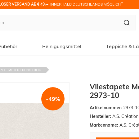
**
OSER VERSAND AB € 49,-- 
 INNERHALB DEUTSCHLANDS MÖGLICH
zubehör
Reinigungsmittel
Teppiche & Lä
PETE MELIERT DUNKELBEIG...
Vliestapete M
2973-10
-49%
Artikelnummer:
2973-1
Hersteller:
A.S. Créatio
Markenname:
A.S. Créa