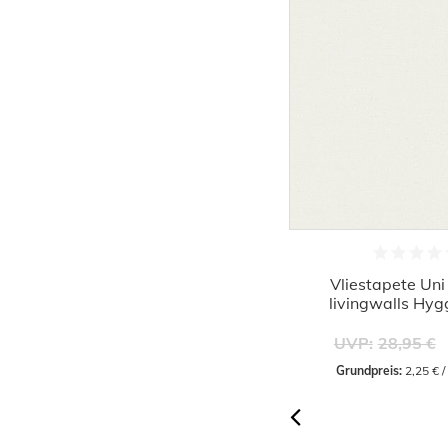
Vliestapete meliert creme-grau
Vliestapete Un
livingwalls Hygge 2930-15
livingwalls Hy
12,29 €
UVP:
26,95 €
UVP:
28,95 €
Grundpreis:
 2,31 € / Quadratmeter
Grundpreis:
 2,25 € 