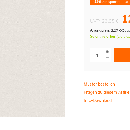
-49%
Sie sparen: 11,87
1
UVP:
23,95 €
(
Grundpreis:
2,27 €/Qua
Sofort lieferbar
(Lieferz
Muster bestellen
Fragen zu diesem Artike
Info-Download