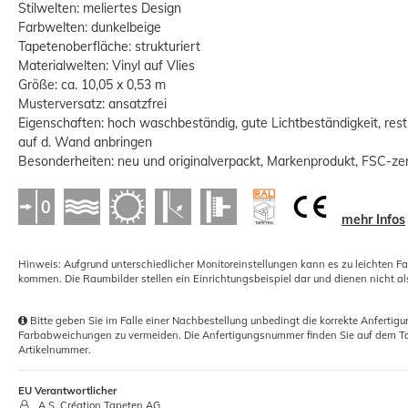
Stilwelten: meliertes Design
Farbwelten: dunkelbeige
Tapetenoberfläche: strukturiert
Materialwelten: Vinyl auf Vlies
Größe: ca. 10,05 x 0,53 m
Musterversatz: ansatzfrei
Kleisterbürste Quast Deckenbürste
Eigenschaften: hoch waschbeständig, gute Lichtbeständigkeit, restl
170x70mm
auf d. Wand anbringen
Besonderheiten: neu und originalverpackt, Markenprodukt, FSC-zert
2,42 €
Grundpreis:
 2,42 € / Stück
mehr Infos
Hinweis: Aufgrund unterschiedlicher Monitoreinstellungen kann es zu leichten F
kommen. Die Raumbilder stellen ein Einrichtungsbeispiel dar und dienen nicht al
Bitte geben Sie im Falle einer Nachbestellung unbedingt die korrekte Anferti
Farbabweichungen zu vermeiden. Die Anfertigungsnummer finden Sie auf dem Ta
Artikelnummer.
-59%
EU Verantwortlicher
A.S. Création Tapeten AG