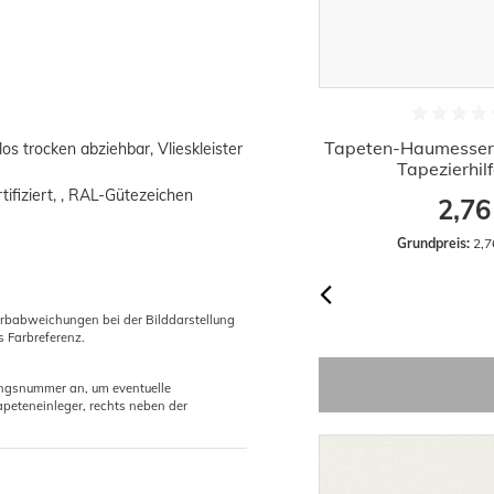
1x Rollkleister Instant Vlieskleister
Tapeten-Haumesser
os trocken abziehbar, Vlieskleister
Tapeten Kleister 200g
Tapezierhil
ifiziert, , RAL-Gütezeichen
2,29 €
2,76
Grundpreis:
 11,45 € / Kilogramm
Grundpreis:
 2,7
arbabweichungen bei der Bilddarstellung
s Farbreferenz.
gungsnummer an, um eventuelle
peteneinleger, rechts neben der
-54%