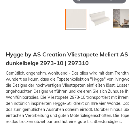
Hygge by AS Creation Vliestapete Meliert A
dunkelbeige 2973-10 | 297310
Gemütlich, angenehm, wohltuend - Das alles wird mit dem Trend
wundert es kaum, dass die Tapetenkollektion "Hygge" von livingw
die Designs der hochwertigen Vliestapeten einfließen lässt. Lasse
angehauchten Designs verführen und kreieren Sie sich Zuhause Ihr
Wohlfühlparadies. Die Vliestapete 2973-10 transportiert mit ihrem
den natürlich inspirierten Hygge-Stil direkt an Ihre vier Wände. 
das zum gemütlichen Ausruhen daheim einlädt. Darüber hinaus über
einfachen Verarbeitung und guten Materialeigenschaften. Die Tape
restlos trocken abziehbar und hat eine gute Lichtbeständigkeit.