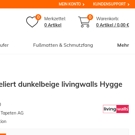
MEIN KONTO
KUNDENSUPPORT
0
0
Merkzettel:
Warenkorb:
0 Artikel
0
Artikel /
0,00 €
ufer
Fußmatten & Schmutzfang
Mehr
eliert dunkelbeige livingwalls Hygge
0
n Tapeten AG
tion