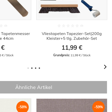
 Tapetenmesser
Vliestapeten Tapezier-Set|200g
fe 44cm
Kleister+5 tlg. Zubehör-Set
 €
11,99 €
6 € / Stück
Grundpreis:
 11,99 € / Stück
Ähnliche Artikel
-58%
-59%