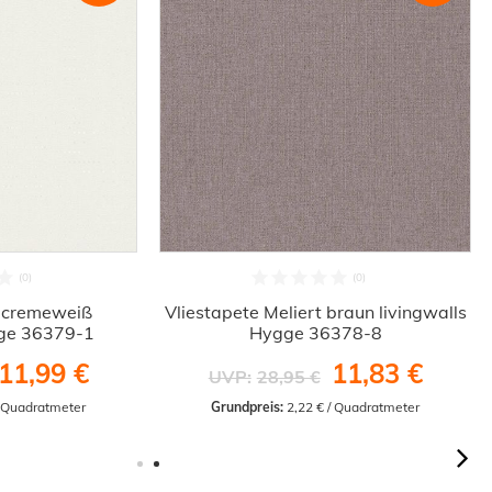
i cremeweiß
Vliestapete Meliert braun livingwalls
gge 36379-1
Hygge 36378-8
11,99 €
11,83 €
UVP:
28,95 €
/ Quadratmeter
Grundpreis:
 2,22 € / Quadratmeter