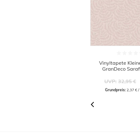
Vinyltapete Uni Textil hellgrau
Vinyltapete Klein
GranDeco Sarafina SN1003
GranDeco Sara
11,86 €
UVP:
29,95 €
UVP:
32,95 €
Grundpreis:
 2,23 € / Quadratmeter
Grundpreis:
 2,37 € 