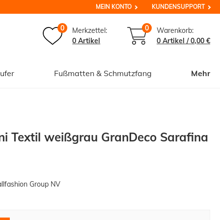
MEIN KONTO
KUNDENSUPPORT
0
0
Merkzettel:
Warenkorb:
0 Artikel
0
Artikel /
0,00 €
ufer
Fußmatten & Schmutzfang
Mehr
ni Textil weißgrau GranDeco Sarafina
1
lfashion Group NV