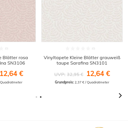
e Blätter rosa
Vinyltapete Kleine Blätter grauweiß
fina SN3106
taupe Sarafina SN3101
12,64 €
12,64 €
UVP:
32,95 €
/ Quadratmeter
Grundpreis:
 2,37 € / Quadratmeter