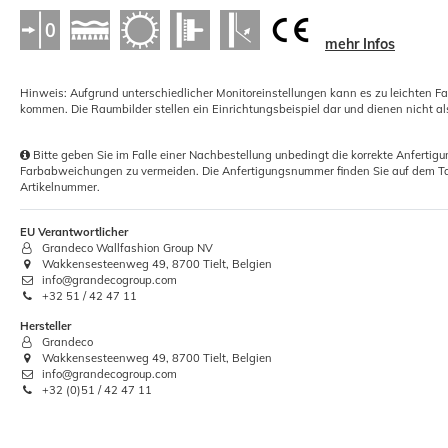
mehr Infos
Kleisterroller Farbwalze Maler-Walze
Z
Bügelgriff 18cm
Hinweis: Aufgrund unterschiedlicher Monitoreinstellungen kann es zu leichten F
5,03 €
kommen. Die Raumbilder stellen ein Einrichtungsbeispiel dar und dienen nicht al
Grundpreis:
 5,03 € / Stück
Bitte geben Sie im Falle einer Nachbestellung unbedingt die korrekte Anferti
Farbabweichungen zu vermeiden. Die Anfertigungsnummer finden Sie auf dem Ta
Artikelnummer.
EU Verantwortlicher
Grandeco Wallfashion Group NV
Wakkensesteenweg 49, 8700 Tielt, Belgien
info@grandecogroup.com
+32 51 / 42 47 11
Hersteller
Grandeco
-39%
Wakkensesteenweg 49, 8700 Tielt, Belgien
info@grandecogroup.com
+32 (0)51 / 42 47 11