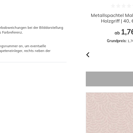
ollstock Gliedermaßstab Meterstab
Metallspachtel Mal
200cm
Holzgriff | 40
arbabweichungen bei der Bilddarstellung
2,88 €
1,7
s Farbreferenz.
ab
Grundpreis:
 2,88 € / Stück
Grundpreis:
 1,7
gungsnummer an, um eventuelle
peteneinleger, rechts neben der
-60%