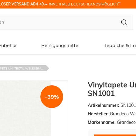
**
OSER VERSAND AB € 49,-- 
 INNERHALB DEUTSCHLANDS MÖGLICH
zubehör
Reinigungsmittel
Teppiche & Lä
PETE UNI TEXTIL WEISSGRA...
Vinyltapete U
SN1001
-39%
Artikelnummer:
SN100
Hersteller:
Grandeco Wal
Markenname:
Grandeco