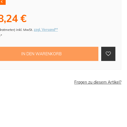
 €
8,24 €
dratmeter
)
inkl. MwSt.
zzgl. Versand**
e*
IN DEN WARENKORB
Fragen zu diesem Artikel?