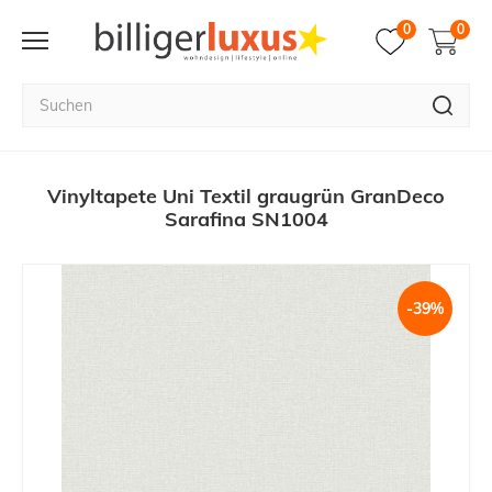
0
0
Vinyltapete Uni Textil graugrün GranDeco
Sarafina SN1004
-39%