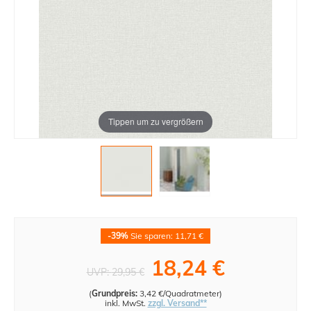
Tippen um zu vergrößern
-39%
Sie sparen: 11,71 €
18,24 €
UVP:
29,95 €
(
Grundpreis:
3,42 €/Quadratmeter
)
inkl. MwSt.
zzgl. Versand**