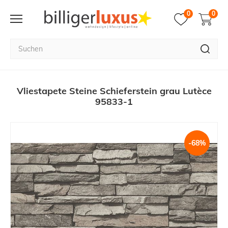
0
0
Vliestapete Steine Schieferstein grau Lutèce
95833-1
-68%