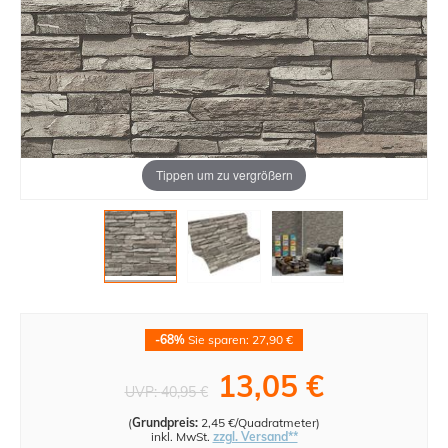
Tippen um zu vergrößern
-68%
Sie sparen: 27,90 €
13,05 €
UVP:
40,95 €
(
Grundpreis:
2,45 €/Quadratmeter
)
inkl. MwSt.
zzgl. Versand**