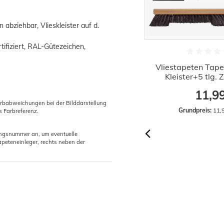
 abziehbar, Vlieskleister auf d.
ifiziert, RAL-Gütezeichen,
Spachtel 2er Set Metallspachtel mit
Vliestapeten Tape
ergonomischem Griff
Kleister+5 tlg.
3,99 €
11,9
arbabweichungen bei der Bilddarstellung
Grundpreis:
 3,99 € / Stück
Grundpreis:
 11,
s Farbreferenz.
gungsnummer an, um eventuelle
peteneinleger, rechts neben der