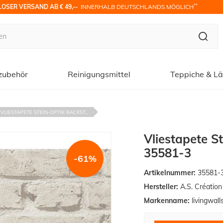
**
OSER VERSAND AB € 49,-- 
 INNERHALB DEUTSCHLANDS MÖGLICH
zubehör
Reinigungsmittel
Teppiche & Lä
VLIESTAPETE STEIN-OPTIK BACKST...
Vliestapete S
35581-3
-61%
Artikelnummer:
35581-
Hersteller:
A.S. Créatio
Markenname:
livingwall