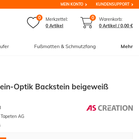
MEIN KONTO
KUNDENSUPPORT
0
0
Merkzettel:
Warenkorb:
0 Artikel
0
Artikel /
0,00 €
ufer
Fußmatten & Schmutzfang
Mehr
tein-Optik Backstein beigeweiß
3
n Tapeten AG
s