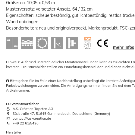
Größe: ca. 10,05 x 0,53 m
Musterversatz: versetzter Ansatz, 64 / 32 cm
Eigenschaften: scheuerbeständig, gut lichtbeständig, restlos trocken
Wand anbringen
Besonderheiten: neu und originalverpackt, Markenprodukt, FSC-zert
Kleisterbürste Quast Deckenbürste
170x70mm
mehr Infos
2,42 €
Hinweis: Aufgrund unterschiedlicher Monitoreinstellungen kann es zu leichten F
Grundpreis:
 2,42 € / Stück
kommen. Die Raumbilder stellen ein Einrichtungsbeispiel dar und dienen nicht al
Bitte geben Sie im Falle einer Nachbestellung unbedingt die korrekte Anferti
Farbabweichungen zu vermeiden. Die Anfertigungsnummer finden Sie auf dem Ta
Artikelnummer.
EU Verantwortlicher
A.S. Création Tapeten AG
Südstraße 47, 51645 Gummersbach, Deutschland (Germany)
contact@as-creation.de
+49 22 61/5420
Hersteller