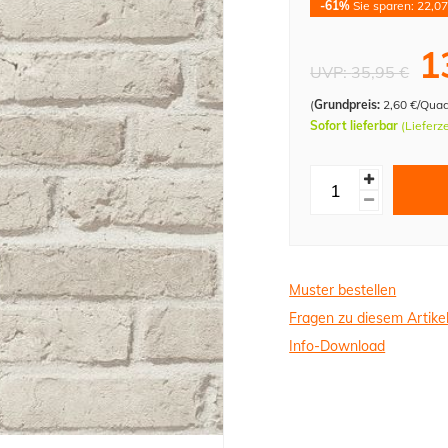
-61%
Sie sparen: 22,07
1
UVP:
35,95 €
(
Grundpreis:
2,60 €/Qua
Sofort lieferbar
(Lieferz
Muster bestellen
Fragen zu diesem Artike
Info-Download