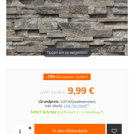
Tippen um zu vergrößern
-70%
Sie sparen: 23,96 €
9,99 €
UVP:
33,95 €
(
Grundpreis:
1,87 €/Quadratmeter
)
inkl. MwSt.
zzgl. Versand**
Sofort lieferbar
(Lieferzeit: 1 - 3 Werktage*)
In den Warenkorb