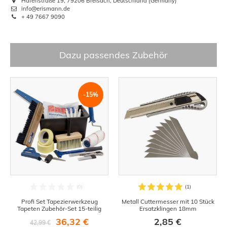
Hafenstraße 19, 79206 Breisach, Deutschland (Germany)
info@erismann.de
+ 49 7667 9090
Dazu passendes Zubehör
-15%
Profi Set Tapezierwerkzeug
Metall Cuttermesser mit 10 Stück
Tapeten Zubehör-Set 15-teilig
Ersatzklingen 18mm
36,32 €
2,85 €
42,99 €