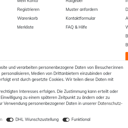
Mein Konto
Ratgeber
I
Registrieren
Muster anfordern
D
Warenkorb
Kontaktformular
Merkliste
FAQ & Hilfe
W
B
B
site und verarbeiten personenbezogene Daten von Besucher:innen
 personalisieren, Medien von Drittanbietern einzubinden oder
rfolgt erst durch gesetzte Cookies. Wir teilen diese Daten mit
rechtigten Interesses erfolgen. Die Zustimmung kann erteilt oder
 Einwilligung zu einem späteren Zeitpunkt zu ändern oder zu
ur Verwendung personenbezogener Daten in unserer
Daten­schutz­
en
DHL Wunschzustellung
Funktional
 **Kostenloser Versand innerhalb Deutschlands möglich. Versandkosten 
© 2012 - 2026 billigerluxus.de / powered by
createyourtemplate