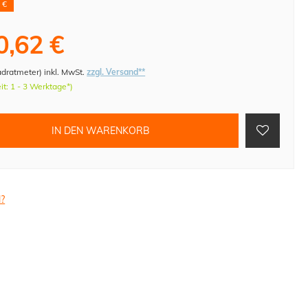
 €
0,62 €
adratmeter
)
inkl. MwSt.
zzgl. Versand**
eit: 1 - 3 Werktage*)
IN DEN WARENKORB
l?