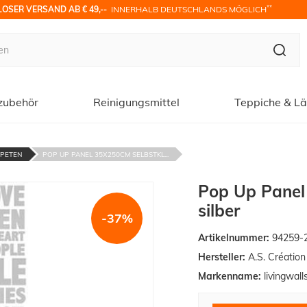
**
OSER VERSAND AB € 49,-- 
 INNERHALB DEUTSCHLANDS MÖGLICH
zubehör
Reinigungsmittel
Teppiche & Lä
APETEN
POP UP PANEL 35X250CM SELBSTKL...
Pop Up Panel
silber
-37%
Artikelnummer:
94259-
Hersteller:
A.S. Créatio
Markenname:
livingwall