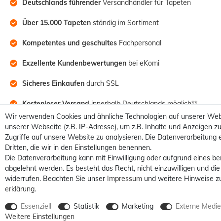
Deutschlands führender
 Versandhändler für Tapeten
Über 15.000 Tapeten
 ständig im Sortiment
Kompetentes und geschultes
 Fachpersonal
Exzellente Kundenbewertungen
 bei eKomi
Sicheres Einkaufen
 durch SSL
Kostenloser Versand
 innerhalb Deutschlands möglich**
Wir verwenden Cookies und ähnliche Technologien auf unserer Web
unserer Webseite (z.B. IP-Adresse), um z.B. Inhalte und Anzeigen zu
Zugriffe auf unsere Website zu analysieren. Die Datenverarbeitung e
Dritten, die wir in den Einstellungen benennen.
Die Datenverarbeitung kann mit Einwilligung oder aufgrund eines be
abgelehnt werden. Es besteht das Recht, nicht einzuwilligen und die
widerrufen. Beachten Sie unser
Impressum
und weitere Hinweise z
erklärung
.
Essenziell
Statistik
Marketing
Externe Medi
Alle Preise sind inkl. MwSt. /
Weitere Einstellungen