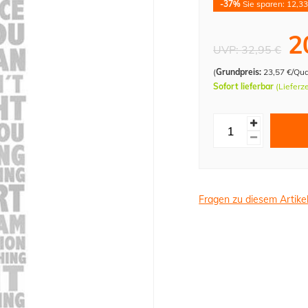
-37%
Sie sparen: 12,33
2
UVP:
32,95 €
(
Grundpreis:
23,57 €/Qu
Sofort lieferbar
(Lieferz
Fragen zu diesem Artike