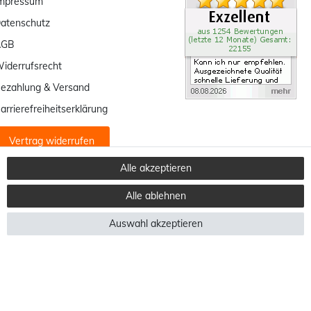
mpressum
atenschutz
AGB
iderrufsrecht
ezahlung & Versand
arrierefreiheitserklärung
Vertrag widerrufen
Alle akzeptieren
Alle ablehnen
Auswahl akzeptieren
in andere Länder finden Sie
hier