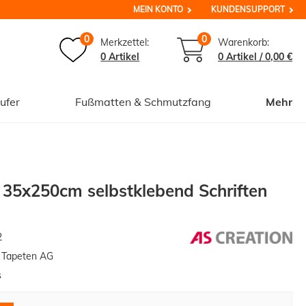
MEIN KONTO
KUNDENSUPPORT
0
0
Merkzettel:
Warenkorb:
0 Artikel
0
Artikel /
0,00 €
ufer
Fußmatten & Schmutzfang
Mehr
 35x250cm selbstklebend Schriften
2
n Tapeten AG
s