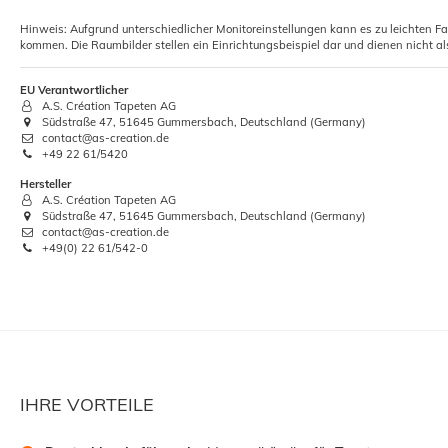
Hinweis: Aufgrund unterschiedlicher Monitoreinstellungen kann es zu leichten F
kommen. Die Raumbilder stellen ein Einrichtungsbeispiel dar und dienen nicht al
EU Verantwortlicher
A.S. Création Tapeten AG
Südstraße 47, 51645 Gummersbach, Deutschland (Germany)
contact@as-creation.de
+49 22 61/5420
Hersteller
A.S. Création Tapeten AG
Südstraße 47, 51645 Gummersbach, Deutschland (Germany)
contact@as-creation.de
+49(0) 22 61/542-0
IHRE VORTEILE