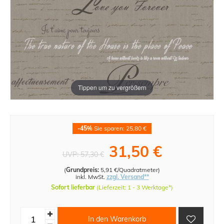
Tippen um zu vergrößern
-45%
Sie sparen: 25,80 €
31,50 €
UVP:
57,30 €
(
Grundpreis:
5,91 €/Quadratmeter
)
inkl. MwSt.
zzgl. Versand**
Sofort lieferbar
(Lieferzeit: 1 - 3 Werktage*)
In den Warenkorb