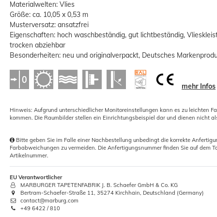
Materialwelten: Vlies
Größe: ca. 10,05 x 0,53 m
Musterversatz: ansatzfrei
Eigenschaften: hoch waschbeständig, gut lichtbeständig, Vlieskleis
trocken abziehbar
Besonderheiten: neu und originalverpackt, Deutsches Markenprod
Tapeten Andrückroller Nahtrolle PU-
Schaum 4 cm
mehr Infos
1,77 €
Grundpreis:
 1,77 € / Stück
Hinweis: Aufgrund unterschiedlicher Monitoreinstellungen kann es zu leichten F
kommen. Die Raumbilder stellen ein Einrichtungsbeispiel dar und dienen nicht al
Bitte geben Sie im Falle einer Nachbestellung unbedingt die korrekte Anferti
Farbabweichungen zu vermeiden. Die Anfertigungsnummer finden Sie auf dem Ta
Artikelnummer.
EU Verantwortlicher
MARBURGER TAPETENFABRIK J. B. Schaefer GmbH & Co. KG
Bertram-Schaefer-Straße 11, 35274 Kirchhain, Deutschland (Germany)
contact@marburg.com
+49 6422 / 810