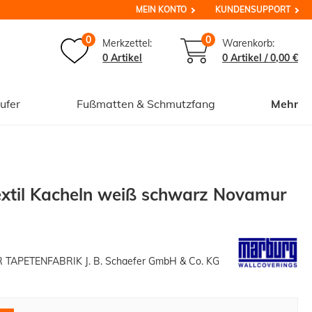
MEIN KONTO
KUNDENSUPPORT
0
0
Merkzettel:
Warenkorb:
0 Artikel
0
Artikel /
0,00 €
ufer
Fußmatten & Schmutzfang
Mehr
extil Kacheln weiß schwarz Novamur
APETENFABRIK J. B. Schaefer GmbH & Co. KG