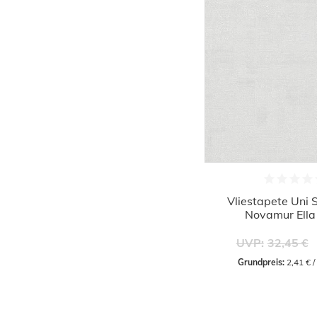
Vliestapete Uni 
Novamur Ell
UVP:
32,45 €
Grundpreis:
 2,41 € 