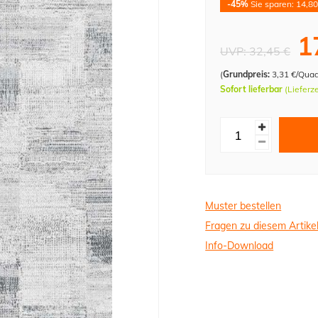
-45%
Sie sparen: 14,80
1
UVP:
32,45 €
(
Grundpreis:
3,31 €/Qua
Sofort lieferbar
(Lieferz
Muster bestellen
Fragen zu diesem Artike
Info-Download