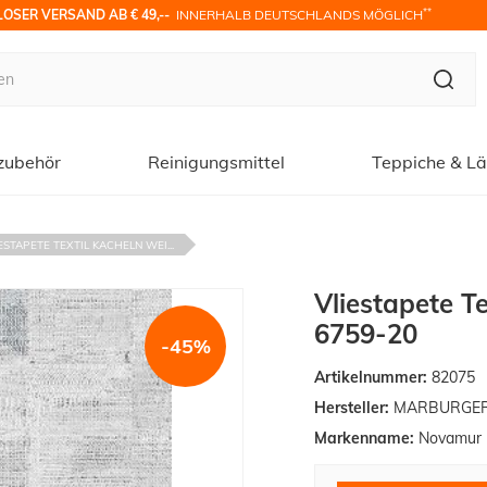
**
OSER VERSAND AB € 49,-- 
 INNERHALB DEUTSCHLANDS MÖGLICH
zubehör
Reinigungsmittel
Teppiche & Lä
ESTAPETE TEXTIL KACHELN WEI...
Vliestapete T
6759-20
-45%
Artikelnummer:
82075
Hersteller:
MARBURGER T
Markenname:
Novamur