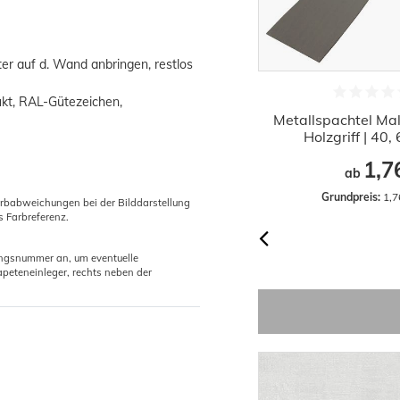
ter auf d. Wand anbringen, restlos
ukt, RAL-Gütezeichen,
Metall Cuttermesser mit 10 Stück
Metallspachtel Mal
Ersatzklingen 18mm
Holzgriff | 40
2,85 €
1,7
ab
Grundpreis:
 2,85 € / Stück
Grundpreis:
 1,7
arbabweichungen bei der Bilddarstellung
s Farbreferenz.
gungsnummer an, um eventuelle
peteneinleger, rechts neben der