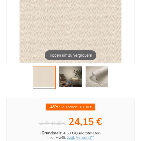
Tippen um zu vergrößern
-43%
Sie sparen: 18,80 €
24,15 €
UVP:
42,95 €
(
Grundpreis:
4,53 €/Quadratmeter
)
inkl. MwSt.
zzgl. Versand**