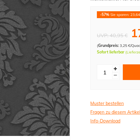
-57%
Sie sparen: 23,64
1
UVP:
40,95 €
(
Grundpreis:
3,25 €/Qua
Sofort lieferbar
(Lieferz
Muster bestellen
Fragen zu diesem Artike
Info-Download