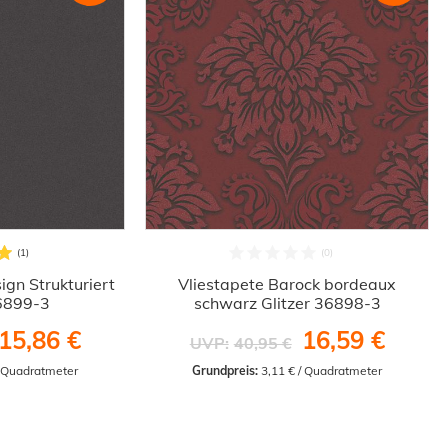
ign Strukturiert
Vliestapete Barock bordeaux
6899-3
schwarz Glitzer 36898-3
15,86 €
16,59 €
UVP:
40,95 €
/ Quadratmeter
Grundpreis:
 3,11 € / Quadratmeter