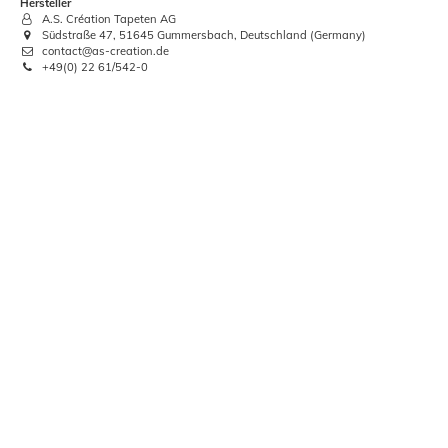
Hersteller
A.S. Création Tapeten AG
Südstraße 47, 51645 Gummersbach, Deutschland (Germany)
contact@as-creation.de
+49(0) 22 61/542-0