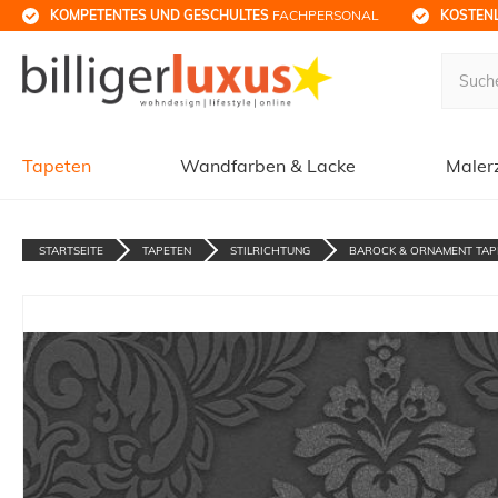
KOMPETENTES UND GESCHULTES
 FACHPERSONAL
KOSTENL
Tapeten
Wandfarben & Lacke
Maler
STARTSEITE
TAPETEN
STILRICHTUNG
BAROCK & ORNAMENT TAP