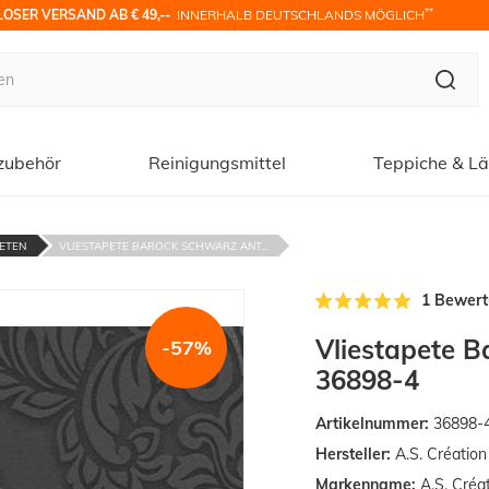
**
OSER VERSAND AB € 49,-- 
 INNERHALB DEUTSCHLANDS MÖGLICH
zubehör
Reinigungsmittel
Teppiche & Lä
ETEN
VLIESTAPETE BAROCK SCHWARZ ANT...
1 Bewer
Vliestapete B
-57%
36898-4
Artikelnummer:
36898-
Hersteller:
A.S. Créatio
Markenname:
A.S. Créa