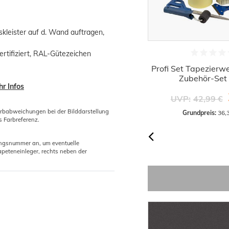
skleister auf d. Wand auftragen,
ertifiziert, RAL-Gütezeichen
1x Vlieskleister Rollkleister
Profi Set Tapezierw
Vliestapeten Kleister 200g
Zubehör-Set 
r Infos
1,96 €
UVP:
42,99 €
arbabweichungen bei der Bilddarstellung
Grundpreis:
 9,82 € / Kilogramm
Grundpreis:
 36,
s Farbreferenz.
gungsnummer an, um eventuelle
peteneinleger, rechts neben der