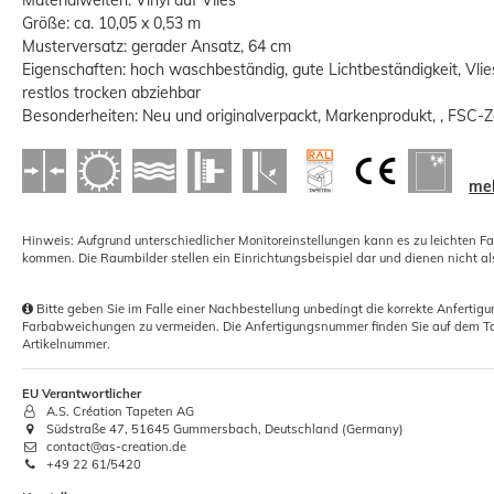
Größe: ca. 10,05 x 0,53 m
Musterversatz: gerader Ansatz, 64 cm
Eigenschaften: hoch waschbeständig, gute Lichtbeständigkeit, Vlie
restlos trocken abziehbar
Besonderheiten: Neu und originalverpackt, Markenprodukt, , FSC-Z
1x Rollkleister Instant Vlieskleister
Tapeten Kleister 200g
meh
2,29 €
Hinweis: Aufgrund unterschiedlicher Monitoreinstellungen kann es zu leichten F
Grundpreis:
 11,45 € / Kilogramm
kommen. Die Raumbilder stellen ein Einrichtungsbeispiel dar und dienen nicht al
Bitte geben Sie im Falle einer Nachbestellung unbedingt die korrekte Anferti
Farbabweichungen zu vermeiden. Die Anfertigungsnummer finden Sie auf dem Ta
Artikelnummer.
EU Verantwortlicher
A.S. Création Tapeten AG
Südstraße 47, 51645 Gummersbach, Deutschland (Germany)
contact@as-creation.de
+49 22 61/5420