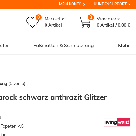
MEIN KONTO
KUNDENSUPPORT
0
0
Merkzettel:
Warenkorb:
0 Artikel
0
Artikel /
0,00 €
ufer
Fußmatten & Schmutzfang
Mehr
tung
(5 von 5)
arock schwarz anthrazit Glitzer
4
n Tapeten AG
tion