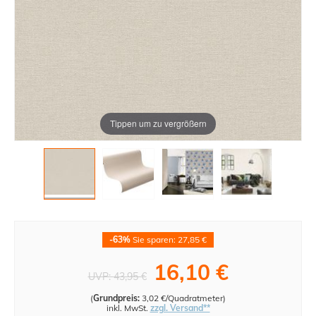
Tippen um zu vergrößern
-63%
Sie sparen: 27,85 €
16,10 €
UVP:
43,95 €
(
Grundpreis:
3,02 €/Quadratmeter
)
inkl. MwSt.
zzgl. Versand**